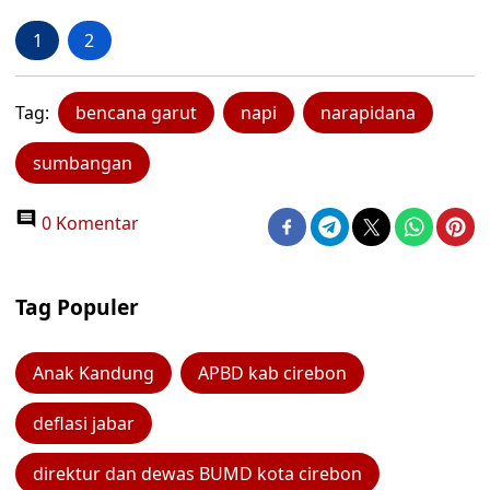
1
2
Tag:
bencana garut
napi
narapidana
sumbangan
0 Komentar
Tag Populer
Anak Kandung
APBD kab cirebon
deflasi jabar
direktur dan dewas BUMD kota cirebon