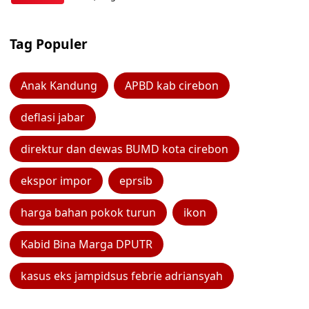
Tag Populer
Anak Kandung
APBD kab cirebon
deflasi jabar
direktur dan dewas BUMD kota cirebon
ekspor impor
eprsib
harga bahan pokok turun
ikon
Kabid Bina Marga DPUTR
kasus eks jampidsus febrie adriansyah