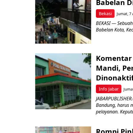
Babelan D
Bekasi
Jumat, 7 
BEKASI — Sebuah
Babelan Kota, Ke
Komentar 
Mandi, Pe
Dinonakti
Info Jabar
Jumat
JABARPUBLISHER.
Bandung, harus m
pelayanan. Keputu
Rompi Pin