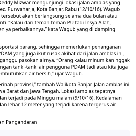
Deddy Mizwar mengunjungi lokasi jalan amblas yang
Kec. Purwaharja, Kota Banjar, Rabu (12/10/16). Wagub
 tersebut akan berlangsung selama dua bulan atau
ti. “Kalau dari teman-teman PU tadi Insya Allah,
en ya perbaikannya,” kata Wagub yang di dampingi
ansportasi barang, sehingga memerlukan penanganan
PDAM yang juga ikut rusak akibat dari jalan amblas ini,
rganggu pasokan airnya. “Orang kalau minum kan nggak
dengan tanki-tanki air pengguna PDAM tadi atau kita juga
butuhkan air bersih,” ujar Wagub.
rinah provinsi,” tambah Walikota Banjar. Jalan amblas ini
a Barat dan Jawa Tengah. Lokasi amblas tepatnya
r dan terjadi pada Minggu malam (9/10/16). Kedalaman
an lebar 12 meter yang terjadi karena tergerus air
dan Pangandaran