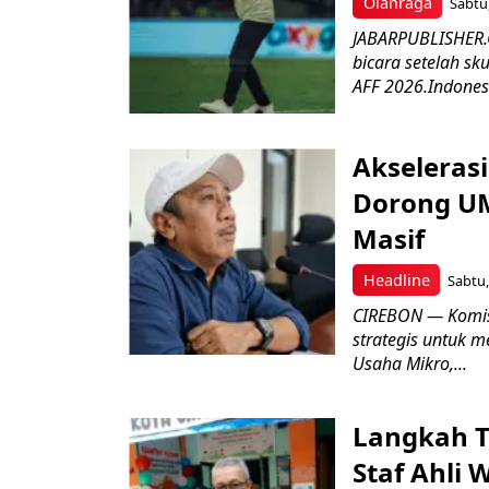
Olahraga
Sabtu,
JABARPUBLISHER.C
bicara setelah sk
AFF 2026.Indonesi
Akseleras
Dorong UM
Masif
Headline
Sabtu,
CIREBON — Komis
strategis untuk
Usaha Mikro,...
Langkah T
Staf Ahli 