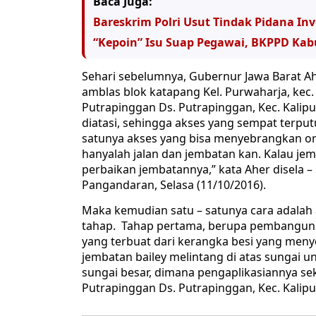
Baca Juga:
Bareskrim Polri Usut Tindak Pidana Inv
“Kepoin” Isu Suap Pegawai, BKPPD Ka
Sehari sebelumnya, Gubernur Jawa Barat A
amblas blok katapang Kel. Purwaharja, kec
Putrapinggan Ds. Putrapinggan, Kec. Kali
diatasi, sehingga akses yang sempat terputu
satunya akses yang bisa menyebrangkan o
hanyalah jalan dan jembatan kan. Kalau jem
perbaikan jembatannya,” kata Aher disela – 
Pangandaran, Selasa (11/10/2016).
Maka kemudian satu – satunya cara adalah a
tahap. Tahap pertama, berupa pembanguna
yang terbuat dari kerangka besi yang meny
jembatan bailey melintang di atas sungai 
sungai besar, dimana pengaplikasiannya s
Putrapinggan Ds. Putrapinggan, Kec. Kalip