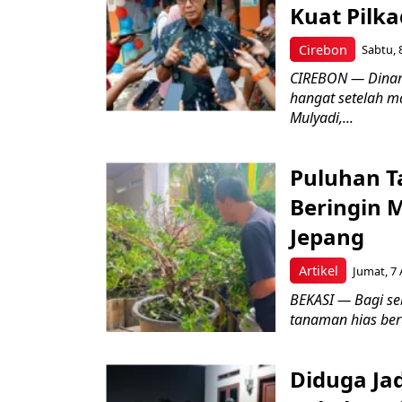
Kuat Pilk
Cirebon
Sabtu, 
CIREBON — Dinami
hangat setelah ma
Mulyadi,...
Puluhan T
Beringin 
Jepang
Artikel
Jumat, 7 
BEKASI — Bagi se
tanaman hias ber
Diduga Ja