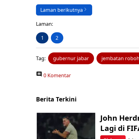
Laman berikutnya
Laman:
1
2
Tag:
gubernur jabar
jembatan roboh
0 Komentar
Berita Terkini
John Herd
Lagi di FI