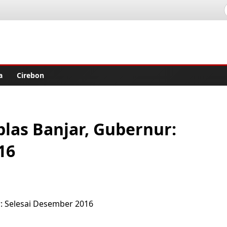
lisher
a
Cirebon
las Banjar, Gubernur:
16