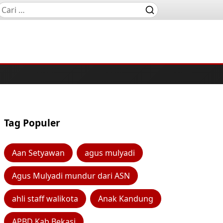
Tag Populer
Aan Setyawan
agus mulyadi
Agus Mulyadi mundur dari ASN
ahli staff walikota
Anak Kandung
APBD Kab Bekasi