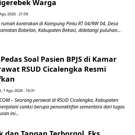
igerebek Warga
Agu 2026 - 21:59
 rumah kontrakan di Kampung Pintu RT 04/RW 04, Desa
camatan Babelan, Kabupaten Bekasi, didatangi puluhan...
Pedas Soal Pasien BPJS di Kamar
rawat RSUD Cicalengka Resmi
fkan
, 7 Agu 2026 - 16:31
COM – Seorang perawat di RSUD Cicalengka, Kabupaten
enjalani sanksi berupa penonaktifan sementara dari tugas
san ini...
k dan Tangan Terborgol, Eks