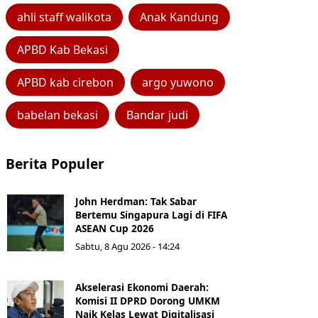
ahli staff walikota
Anak Kandung
APBD Kab Bekasi
APBD kab cirebon
argo yuwono
babelan bekasi
Bandar judi
Berita Populer
John Herdman: Tak Sabar
Bertemu Singapura Lagi di FIFA
ASEAN Cup 2026
Sabtu, 8 Agu 2026 - 14:24
Akselerasi Ekonomi Daerah:
Komisi II DPRD Dorong UMKM
Naik Kelas Lewat Digitalisasi