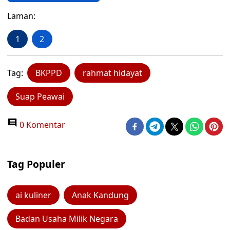
Laman:
1
2
Tag:
BKPPD
rahmat hidayat
Suap Peawai
0 Komentar
Tag Populer
ai kuliner
Anak Kandung
Badan Usaha Milik Negara