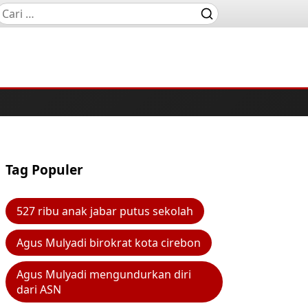
Tag Populer
527 ribu anak jabar putus sekolah
Agus Mulyadi birokrat kota cirebon
Agus Mulyadi mengundurkan diri
dari ASN