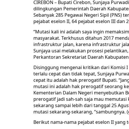
CIREBON – Bupati Cirebon, Sunjaya Purwad
dilingkungan Pemerintah Daerah Kabupaten
Sebanyak 285 Pegawai Negeri Sipil (PNS) ter
pejabat eselon II, 64 pejabat eselon III dan 
“Mutasi kali ini adalah saya ingin memaks
masyarakat. Terkhusus ditahun 2017 men
infrastruktur jalan, karena infrastruktur ja
Sunjaya usai melakukan prosesi pelantikan
Perkantoran Sekretariat Daerah Kabupaten
Disinggung mengenai kritikan dari Komisi I
terlalu cepat dan tidak tepat, Sunjaya Purw
cepat itu adalah hak prerogatif Bupati. “Jan
mutasi ini adalah hak prerogatif seorang 
Kementerian Dalam Negeri menyebutkan Bup
prerogatif jadi sah-sah saja mau memutasi
sekarang sampai lebih dari tanggal 25 Agu
mutasi sekarang-sekarang, “sambungnya. (
Berikut nama-nama pejabat eselon II yang t