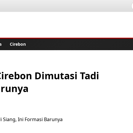
lisher
a
Cirebon
irebon Dimutasi Tadi
arunya