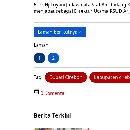
6. dr Hj Triyani Judawinata Staf Ahli bid
menjabat sebagai Direktur Utama RSUD Ar
Laman berikutnya
Laman:
1
2
Tag:
Bupati Cirebon
kabupaten cire
0 Komentar
Berita Terkini