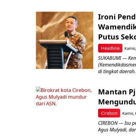
Ironi Pend
Wamendik
Putus Seko
Headline
Kamis,
SUKABUMI — Keme
(Kemendikdasmen)
di tingkat daerah.
Mantan Pj
Mengundur
Cirebon
Kamis, 
CIREBON — Isu pe
Agus Mulyadi, dar