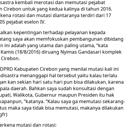
isastra kembali merotasi dan memutasi pejabat
 Cirebon untuk yang kedua kalinya di tahun 2016.
kena rotasi dan mutasi diantaranya terdiri dari 17
205 pejabat eselon IV.
imalkan kepentingan terhadap pelayanan kepada
datang saya akan memfokuskan pembangunan dibidang
lan ini adalah yang utama dan paling utama, “kata
, Kamis (18/8/2016) diruang Nyimas Gandasari komplek
 Cirebon.
 DPRD Kabupaten Cirebon yang menilai mutasi kali ini
adisastra menanggapi hal tersebut yaitu kalau terlalu
gan kan sekian hari satu hari pun bisa dilakukan, karena
kepala daerah. Bahkan saya sudah konsultasi dengan
ati, Walikota, Gubernur maupun Presiden itu hak
 kapanpun, “katanya. “Kalau saya ga memutasi sekarang-
stus maka saya tidak bisa memutasi, makanya dilakukan
gfr)
erkena mutasi dan rotasi: