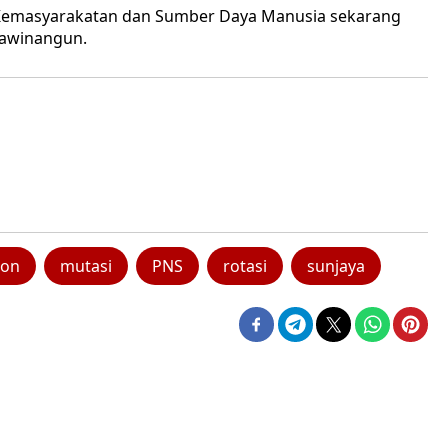
ang Kemasyarakatan dan Sumber Daya Manusia sekarang
jawinangun.
bon
mutasi
PNS
rotasi
sunjaya