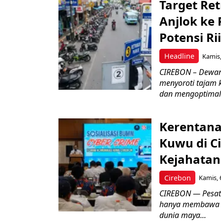
Target Ret
Anjlok ke 
Potensi Rii
Headline
Kamis,
CIREBON – Dewan
menyoroti tajam 
dan mengoptimal
Kerentana
Kuwu di C
Kejahatan
Cirebon
Kamis, 
CIREBON — Pesatn
hanya membawa k
dunia maya...