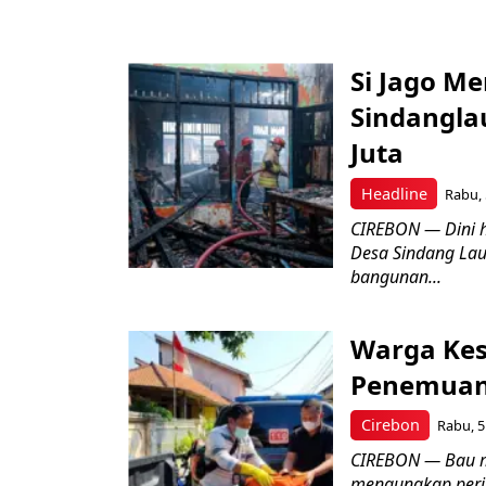
Si Jago M
Sindangla
Juta
Headline
Rabu, 
CIREBON — Dini 
Desa Sindang La
bangunan...
Warga Kes
Penemuan
Cirebon
Rabu, 5
CIREBON — Bau me
mengungkap peri