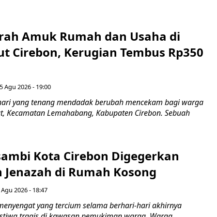
erah Amuk Rumah dan Usaha di
ut Cirebon, Kerugian Tembus Rp350
5 Agu 2026 - 19:00
hari yang tenang mendadak berubah mencekam bagi warga
ut, Kecamatan Lemahabang, Kabupaten Cirebon. Sebuah
ambi Kota Cirebon Digegerkan
 Jenazah di Rumah Kosong
 Agu 2026 - 18:47
nyengat yang tercium selama berhari-hari akhirnya
stiwa tragis di kawasan pemukiman warga. Warga