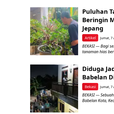
Puluhan T
Beringin 
Jepang
Artikel
Jumat, 7 
BEKASI — Bagi se
tanaman hias ber
Diduga Ja
Babelan D
Bekasi
Jumat, 7 
BEKASI — Sebuah
Babelan Kota, Ke