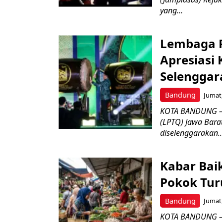
yang...
Lembaga P
Apresiasi
Selenggar
Bandung
Jumat,
KOTA BANDUNG –
(LPTQ) Jawa Bara
diselenggarakan..
Kabar Bai
Pokok Turu
Bandung
Jumat,
KOTA BANDUNG – 