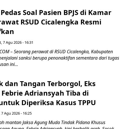
Pedas Soal Pasien BPJS di Kamar
rawat RSUD Cicalengka Resmi
fkan
, 7 Agu 2026 - 16:31
COM – Seorang perawat di RSUD Cicalengka, Kabupaten
enjalani sanksi berupa penonaktifan sementara dari tugas
san ini...
k dan Tangan Terborgol, Eks
Febrie Adriansyah Tiba di
untuk Diperiksa Kasus TPPU
 7 Agu 2026 - 16:25
ah mantan Jaksa Agung Muda Tindak Pidana Khusus
saan Agung, Febrie Adriansyah, kini berbalik arah. Sosok