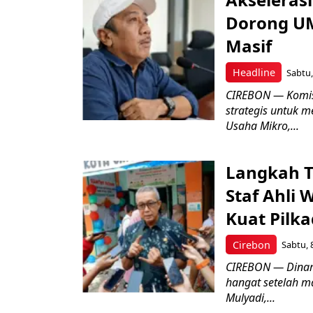
Dorong UM
Masif
Headline
Sabtu,
CIREBON — Komis
strategis untuk
Usaha Mikro,...
Langkah T
Staf Ahli 
Kuat Pilk
Cirebon
Sabtu, 
CIREBON — Dinami
hangat setelah ma
Mulyadi,...