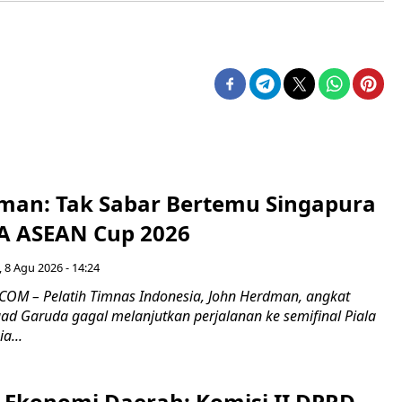
man: Tak Sabar Bertemu Singapura
FA ASEAN Cup 2026
 8 Agu 2026 - 14:24
OM – Pelatih Timnas Indonesia, John Herdman, angkat
uad Garuda gagal melanjutkan perjalanan ke semifinal Piala
a...
i Ekonomi Daerah: Komisi II DPRD