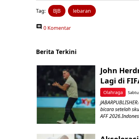
Tag:
BJB
lebaran
0 Komentar
Berita Terkini
John Herd
Lagi di FI
Olahraga
Sabtu,
JABARPUBLISHER.C
bicara setelah sk
AFF 2026.Indonesi
Akseleras