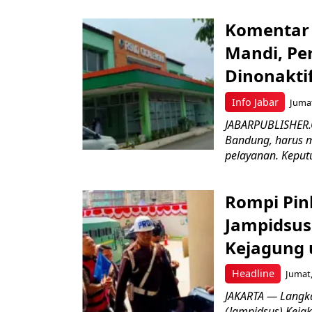
Komentar 
Mandi, Pe
Dinonakti
Info Jabar
Jumat
JABARPUBLISHER.
Bandung, harus m
pelayanan. Keputu
Rompi Pin
Jampidsus 
Kejagung 
Headline
Jumat,
JAKARTA — Langk
(Jampidsus) Kejak