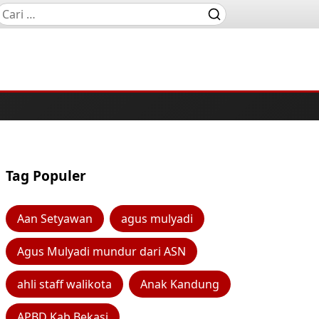
Tag Populer
Aan Setyawan
agus mulyadi
Agus Mulyadi mundur dari ASN
ahli staff walikota
Anak Kandung
APBD Kab Bekasi