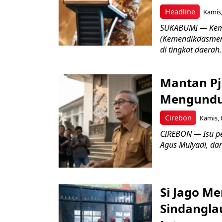
Headline
Kamis,
SUKABUMI — Keme
(Kemendikdasmen)
di tingkat daerah.
Mantan Pj
Mengundur
Cirebon
Kamis, 
CIREBON — Isu pe
Agus Mulyadi, dar
Si Jago M
Sindangla