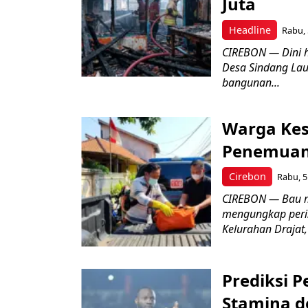
Juta
Headline
Rabu, 
CIREBON — Dini 
Desa Sindang La
bangunan...
Warga Kes
Penemuan
Cirebon
Rabu, 5
CIREBON — Bau me
mengungkap peri
Kelurahan Drajat,
Prediksi 
Stamina d