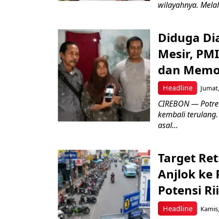
wilayahnya. Melal
Diduga Dia
Mesir, PM
dan Memo
Headline
Jumat,
CIREBON — Potret
kembali terulang.
asal...
Target Ret
Anjlok ke 
Potensi Rii
Headline
Kamis,