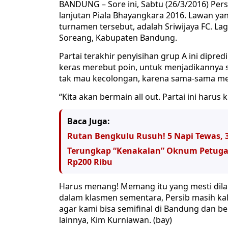
BANDUNG – Sore ini, Sabtu (26/3/2016) Pe
lanjutan Piala Bhayangkara 2016. Lawan yan
turnamen tersebut, adalah Sriwijaya FC. Laga
Soreang, Kabupaten Bandung.
Partai terakhir penyisihan grup A ini dipre
keras merebut poin, untuk menjadikannya s
tak mau kecolongan, karena sama-sama men
“Kita akan bermain all out. Partai ini harus
Baca Juga:
Rutan Bengkulu Rusuh! 5 Napi Tewas, 
Terungkap “Kenakalan” Oknum Petugas
Rp200 Ribu
Harus menang! Memang itu yang mesti dilak
dalam klasmen sementara, Persib masih kal
agar kami bisa semifinal di Bandung dan be
lainnya, Kim Kurniawan. (bay)