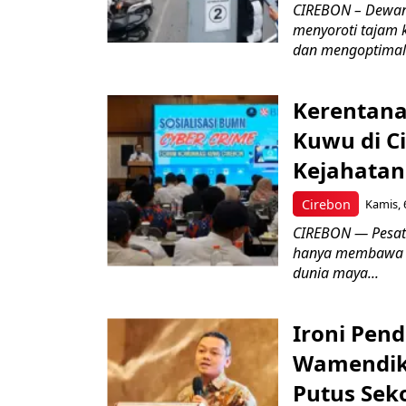
CIREBON – Dewan
menyoroti tajam 
dan mengoptimal
Kerentana
Kuwu di C
Kejahatan
Cirebon
Kamis, 
CIREBON — Pesatn
hanya membawa k
dunia maya...
Ironi Pend
Wamendik
Putus Seko