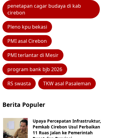
penetapan cagar budaya di kab
cirebon
Pleno kpu bekasi
PMI asal Cirebon
PMI terlantar di Mesir
program bank bjb 2026
RS swasta
TKW asal Pasaleman
Berita Populer
Upaya Percepatan Infrastruktur,
Pemkab Cirebon Usul Perbaikan
11 Ruas Jalan ke Pemerintah