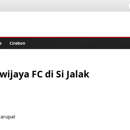
lisher
a
Cirebon
iwijaya FC di Si Jalak