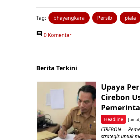
Tag:
bhayangkara
Persib
piala
0 Komentar
Berita Terkini
Upaya Per
Cirebon Us
Pemerinta
Headline
Jumat,
CIREBON — Pemer
strategis untuk m