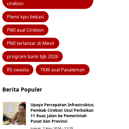
cirebon
Pleno kpu bekasi
PMI asal Cirebon
PMI terlantar di Mesir
program bank bjb 2026
RS swasta
TKW asal Pasaleman
Berita Populer
Upaya Percepatan Infrastruktur,
Pemkab Cirebon Usul Perbaikan
11 Ruas Jalan ke Pemerintah
Pusat dan Provinsi
Jumat, 7 Agu 2026 - 12:25