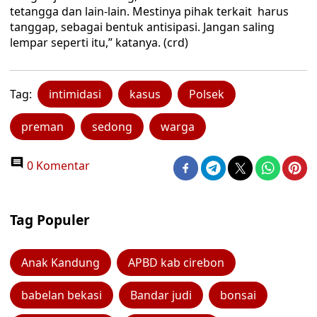
tetangga dan lain-lain. Mestinya pihak terkait harus
tanggap, sebagai bentuk antisipasi. Jangan saling
lempar seperti itu,” katanya. (crd)
Tag:
intimidasi
kasus
Polsek
preman
sedong
warga
0 Komentar
Tag Populer
Anak Kandung
APBD kab cirebon
babelan bekasi
Bandar judi
bonsai