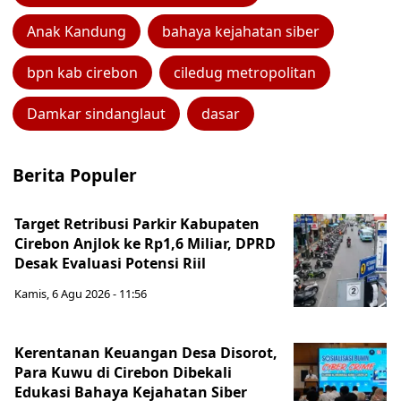
Anak Kandung
bahaya kejahatan siber
bpn kab cirebon
ciledug metropolitan
Damkar sindanglaut
dasar
Berita Populer
Target Retribusi Parkir Kabupaten
Cirebon Anjlok ke Rp1,6 Miliar, DPRD
Desak Evaluasi Potensi Riil
Kamis, 6 Agu 2026 - 11:56
Kerentanan Keuangan Desa Disorot,
Para Kuwu di Cirebon Dibekali
Edukasi Bahaya Kejahatan Siber