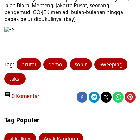
Jalan Blora, Menteng, Jakarta Pusat, seorang
pengemudi GO-JEK menjadi bulan-bulanan hingga
babak belur dipukulinya. (bay)
Tag:
brutal
demo
sopir
Sweeping
taksi
0 Komentar
Tag Populer
ai kuliner
Anak Kandung