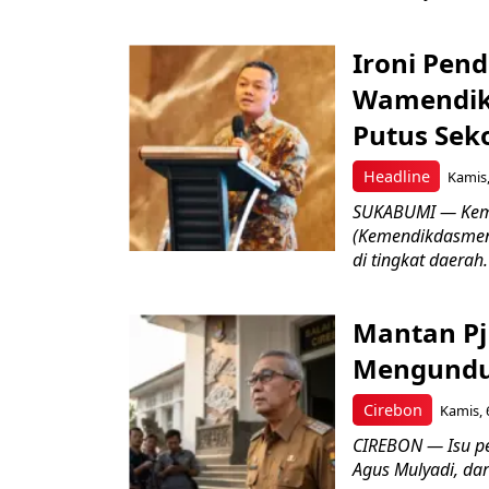
Ironi Pend
Wamendik
Putus Seko
Headline
Kamis,
SUKABUMI — Keme
(Kemendikdasmen)
di tingkat daerah.
Mantan Pj
Mengundur
Cirebon
Kamis, 
CIREBON — Isu pe
Agus Mulyadi, dar