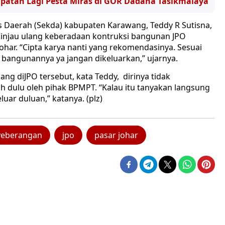
patan Lagi Pesta Miras di GOR Dadaha Tasikmalaya
is Daerah (Sekda) kabupaten Karawang, Teddy R Sutisna,
ninjau ulang keberadaan kontruksi bangunan JPO
Johar. “Cipta karya nanti yang rekomendasinya. Sesuai
 bangunannya ya jangan dikeluarkan,” ujarnya.
ang diJPO tersebut, kata Teddy, dirinya tidak
h dulu oleh pihak BPMPT. “Kalau itu tanyakan langsung
uar duluan,” katanya. (plz)
yeberangan
jpo
pasar johar