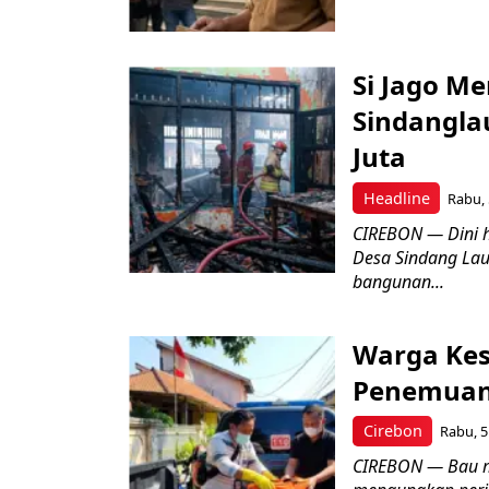
Si Jago M
Sindangla
Juta
Headline
Rabu, 
CIREBON — Dini 
Desa Sindang La
bangunan...
Warga Kes
Penemuan
Cirebon
Rabu, 5
CIREBON — Bau me