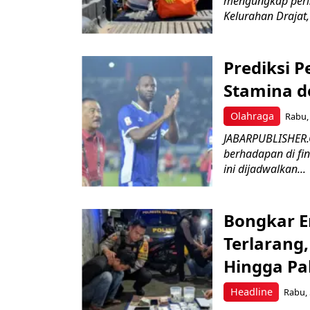
mengungkap peri
Kelurahan Drajat,
Prediksi 
Stamina d
Olahraga
Rabu, 
JABARPUBLISHER.
berhadapan di fin
ini dijadwalkan...
Bongkar E
Terlarang,
Hingga Pa
Headline
Rabu, 