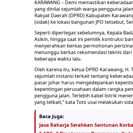
KARAWANG – Demi memastikan keberadaan j
yang dinilai sejumlah warga pengguna jal
Rakyat Daerah (DPRD) Kabupaten Karawang
(sidak) ke lokasi bangunan JPO tetsebut, Sen
Seperti dipertegas sebelumnya, Kepala Ba
Asikin, hingga saat ini pemilik kontruksi
menyerahkan berkas permohonan perizinan
menunggu berkas rekomendasi teknis dari d
beberapa waktu lalu.
Oleh karena itu, ketua DPRD Karawang, H. 
sejumlah instansi terkait tentang keberada
pasar johar harus mengedepankan kepenti
kepentingan perusahaan dalam rangka pem
pengguna jalan. Terlebih kabel listrik men
yang tetkait,” kata Toto usai melakukan sida
Baca Juga:
Jasa Raharja Serahkan Santunan Korb