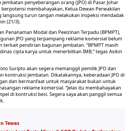
embatan penyeberangan orang (JPO) di Pasar Johar
an berpotensi membahayakan, Ketua Dewan Perwakilan
 langsung turun tangan melakukan inspeksi mendadak
in (21/3).
dan Penanaman Modal dan Peeizinan Terpadu (BPMPT),
 bangunan JPO yang terpampang reklame komersial belum
 terkait pendirian bagunan jembatan. “BPMPT masih
inas cipta karya untuk menerbitkan IMB,” tegas Asikin
Toto Suripto akan segera memanggil pemilik JPO dan
an kontruksi jembatan. Dikatakannya, keberadaan JPO di
gan dan bermanfaat untuk masyarakat bukan untuk
asangan reklame komersial. “Jelas itu membahayakan
empel di kontruksi besi. Segera saya akan panggil semua
k.
an Tewas