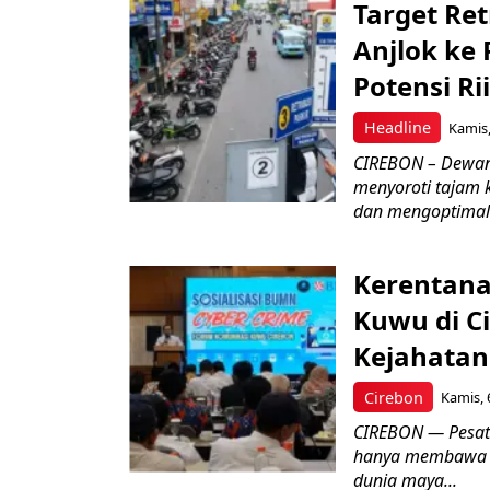
Target Ret
Anjlok ke 
Potensi Rii
Headline
Kamis,
CIREBON – Dewan
menyoroti tajam 
dan mengoptimal
Kerentana
Kuwu di C
Kejahatan
Cirebon
Kamis, 
CIREBON — Pesatn
hanya membawa k
dunia maya...