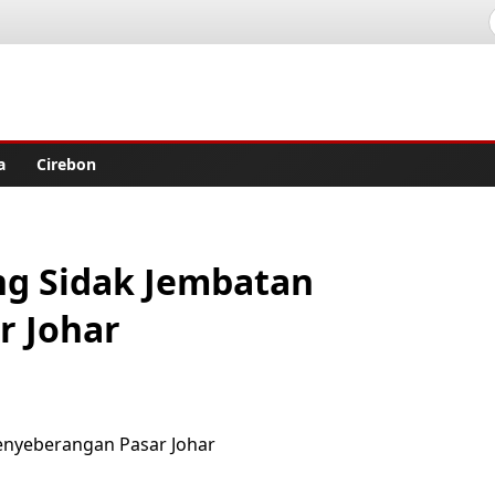
lisher
a
Cirebon
g Sidak Jembatan
r Johar