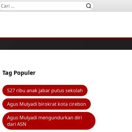
Tag Populer
527 ribu anak jabar putus sekolah
Agus Mulyadi birokrat kota cirebon
Agus Mulyadi mengundurkan diri
dari ASN