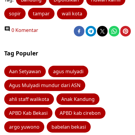
sopir
tampar
wali kota
0 Komentar
Tag Populer
Aan Setyawan
agus mulyadi
Agus Mulyadi mundur dari ASN
ahli staff walikota
Anak Kandung
APBD Kab Bekasi
APBD kab cirebon
argo yuwono
babelan bekasi