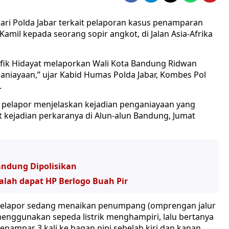
ari Polda Jabar terkait pelaporan kasus penamparan
amil kepada seorang sopir angkot, di Jalan Asia-Afrika
ufik Hidayat melaporkan Wali Kota Bandung Ridwan
aniayaan,” ujar Kabid Humas Polda Jabar, Kombes Pol
.
t, pelapor menjelaskan kejadian penganiayaan yang
 kejadian perkaranya di Alun-alun Bandung, Jumat
andung Dipolisikan
alah dapat HP Berlogo Buah Pir
at pelapor sedang menaikan penumpang (omprengan jalur
menggunakan sepeda listrik menghampiri, lalu bertanya
nampar 3 kali ke bagan pipi sebelah kiri dan kanan.