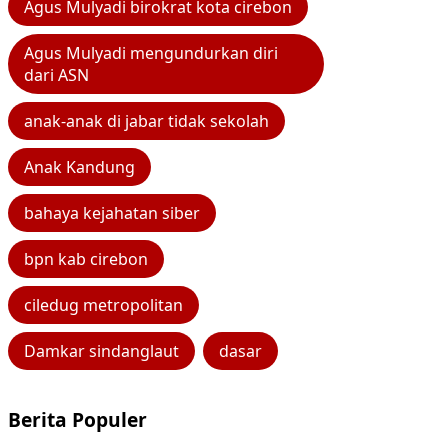
Agus Mulyadi birokrat kota cirebon
Agus Mulyadi mengundurkan diri
dari ASN
anak-anak di jabar tidak sekolah
Anak Kandung
bahaya kejahatan siber
bpn kab cirebon
ciledug metropolitan
Damkar sindanglaut
dasar
Berita Populer