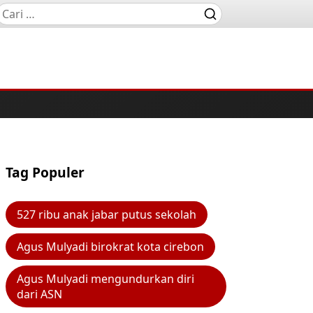
Tag Populer
527 ribu anak jabar putus sekolah
Agus Mulyadi birokrat kota cirebon
Agus Mulyadi mengundurkan diri
dari ASN