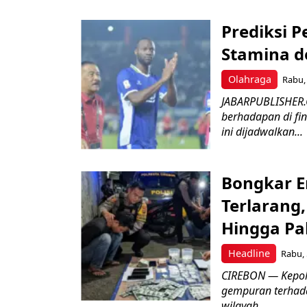
Prediksi 
Stamina d
Olahraga
Rabu, 
JABARPUBLISHER.
berhadapan di fin
ini dijadwalkan...
Bongkar E
Terlarang,
Hingga Pa
Headline
Rabu, 
​CIREBON — Kepoli
gempuran terhada
wilayah...