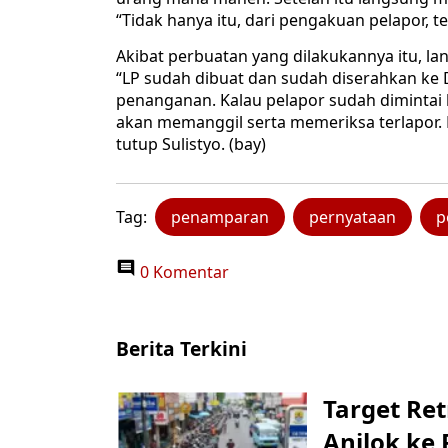
“Tidak hanya itu, dari pengakuan pelapor, t
Akibat perbuatan yang dilakukannya itu, la
“LP sudah dibuat dan sudah diserahkan ke 
penanganan. Kalau pelapor sudah dimintai 
akan memanggil serta memeriksa terlapor.
tutup Sulistyo. (bay)
Tag:
penamparan
pernyataan
p
0 Komentar
Berita Terkini
Target Ret
Anjlok ke 