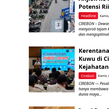
Potensi Rii
Headline
Kamis,
CIREBON – Dewan
menyoroti tajam 
dan mengoptimal
Kerentana
Kuwu di C
Kejahatan
Cirebon
Kamis, 
CIREBON — Pesatn
hanya membawa k
dunia maya...