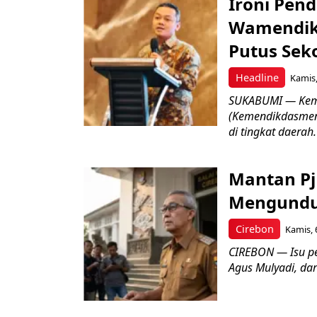
Ironi Pend
Wamendik
Putus Seko
Headline
Kamis,
SUKABUMI — Keme
(Kemendikdasmen)
di tingkat daerah.
Mantan Pj
Mengundur
Cirebon
Kamis, 
CIREBON — Isu pe
Agus Mulyadi, dar