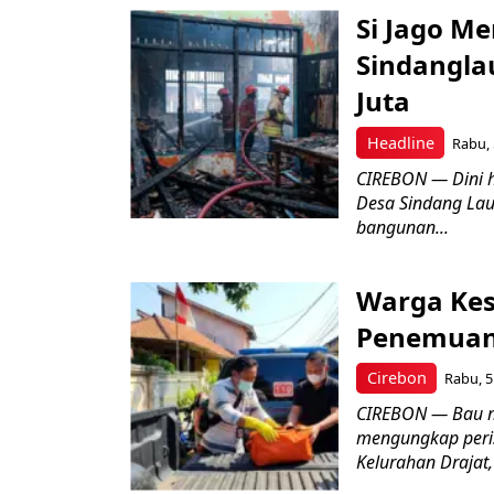
Si Jago M
Sindangla
Juta
Headline
Rabu, 
CIREBON — Dini 
Desa Sindang La
bangunan...
Warga Kes
Penemuan
Cirebon
Rabu, 5
CIREBON — Bau me
mengungkap peri
Kelurahan Drajat,