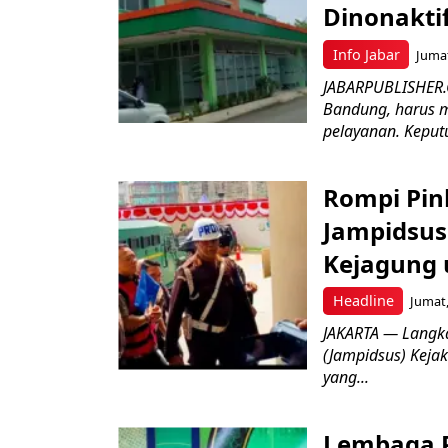
Dinonakti
Info Jabar
Jumat
JABARPUBLISHER.
Bandung, harus m
pelayanan. Keputu
Rompi Pin
Jampidsus 
Kejagung 
Headline
Jumat,
JAKARTA — Langk
(Jampidsus) Kejak
yang...
Lembaga P