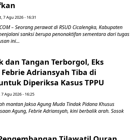
fkan
, 7 Agu 2026 - 16:31
COM – Seorang perawat di RSUD Cicalengka, Kabupaten
enjalani sanksi berupa penonaktifan sementara dari tugas
san ini...
k dan Tangan Terborgol, Eks
Febrie Adriansyah Tiba di
untuk Diperiksa Kasus TPPU
 7 Agu 2026 - 16:25
ah mantan Jaksa Agung Muda Tindak Pidana Khusus
saan Agung, Febrie Adriansyah, kini berbalik arah. Sosok
engembangan Tilawatil Quran