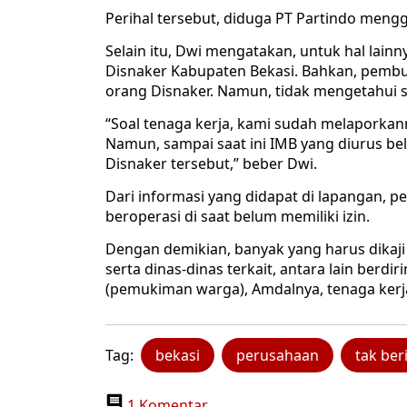
Perihal tersebut, diduga PT Partindo mengg
Selain itu, Dwi mengatakan, untuk hal lain
Disnaker Kabupaten Bekasi. Bahkan, pembu
orang Disnaker. Namun, tidak mengetahui s
“Soal tenaga kerja, kami sudah melaporkan
Namun, sampai saat ini IMB yang diurus be
Disnaker tersebut,” beber Dwi.
Dari informasi yang didapat di lapangan, pe
beroperasi di saat belum memiliki izin.
Dengan demikian, banyak yang harus dikaji
serta dinas-dinas terkait, antara lain berd
(pemukiman warga), Amdalnya, tenaga kerja,
Tag:
bekasi
perusahaan
tak ber
1 Komentar