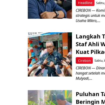
Headline
Sabtu,
CIREBON — Komis
strategis untuk
Usaha Mikro,...
Langkah T
Staf Ahli 
Kuat Pilk
Cirebon
Sabtu, 
CIREBON — Dinami
hangat setelah ma
Mulyadi,...
Puluhan T
Beringin 