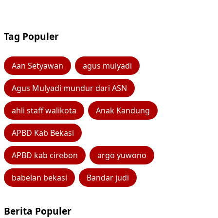
Tag Populer
Aan Setyawan
agus mulyadi
Agus Mulyadi mundur dari ASN
ahli staff walikota
Anak Kandung
APBD Kab Bekasi
APBD kab cirebon
argo yuwono
babelan bekasi
Bandar judi
Berita Populer