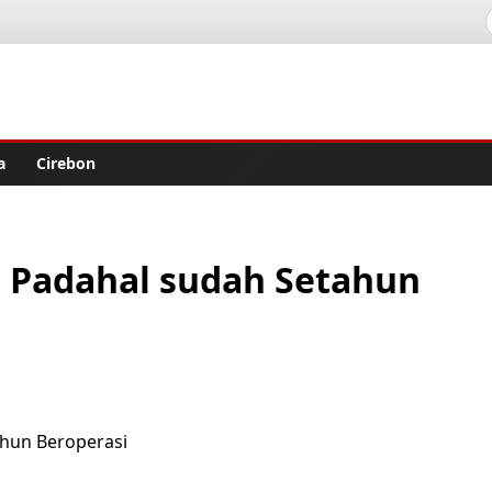
lisher
a
Cirebon
! Padahal sudah Setahun