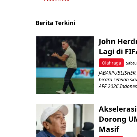
Berita Terkini
John Herd
Lagi di FI
Olahraga
Sabtu,
JABARPUBLISHER.C
bicara setelah sk
AFF 2026.Indonesi
Akseleras
Dorong UM
Masif