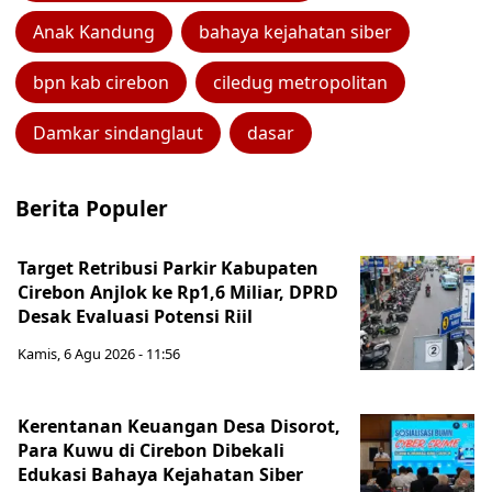
Anak Kandung
bahaya kejahatan siber
bpn kab cirebon
ciledug metropolitan
Damkar sindanglaut
dasar
Berita Populer
Target Retribusi Parkir Kabupaten
Cirebon Anjlok ke Rp1,6 Miliar, DPRD
Desak Evaluasi Potensi Riil
Kamis, 6 Agu 2026 - 11:56
Kerentanan Keuangan Desa Disorot,
Para Kuwu di Cirebon Dibekali
Edukasi Bahaya Kejahatan Siber