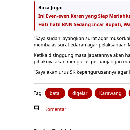
Baca Juga:
Ini Even-even Keren yang Siap Meriah
Hati-hati! BNN Sedang Incar Bupati, W
“Saya sudah layangkan surat agar musorkab 
membalas surat edaran agar pelaksanaan Mu
Ketika disinggung masa jabatannya akan ha
pihaknya akan mengurus perpanjangan mas
“Saya akan urus SK kepengurusannya agar b
Tag:
batal
digelar
Karawang
1 Komentar