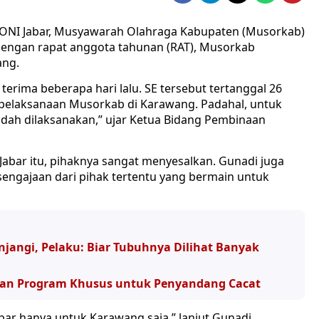
KONI Jabar, Musyawarah Olahraga Kabupaten (Musorkab)
 dengan rapat anggota tahunan (RAT), Musorkab
ang.
 terima beberapa hari lalu. SE tersebut tertanggal 26
 pelaksanaan Musorkab di Karawang. Padahal, untuk
dah dilaksanakan,” ujar Ketua Bidang Pembinaan
abar itu, pihaknya sangat menyesalkan. Gunadi juga
sengajaan dari pihak tertentu yang bermain untuk
njangi, Pelaku: Biar Tubuhnya Dilihat Banyak
akan Program Khusus untuk Penyandang Cacat
bar hanya untuk Karawang saja,” lanjut Gunadi.