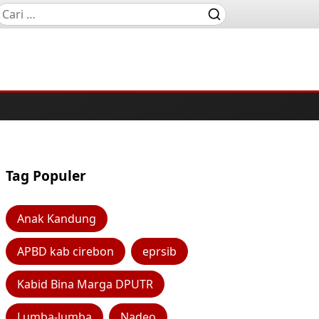
Tag Populer
Anak Kandung
APBD kab cirebon
eprsib
Kabid Bina Marga DPUTR
Lumba-lumba
Nadeo