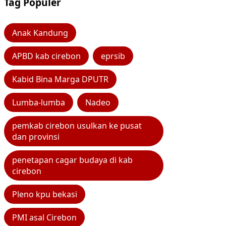
Tag Populer
Anak Kandung
APBD kab cirebon
eprsib
Kabid Bina Marga DPUTR
Lumba-lumba
Nadeo
pemkab cirebon usulkan ke pusat
dan provinsi
penetapan cagar budaya di kab
cirebon
Pleno kpu bekasi
PMI asal Cirebon