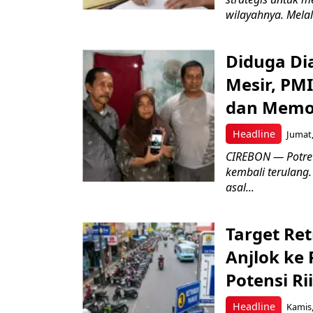
wilayahnya. Melal
Diduga Dia
Mesir, PM
dan Memo
Headline
Jumat,
CIREBON — Potret
kembali terulang.
asal...
Target Ret
Anjlok ke 
Potensi Rii
Headline
Kamis,