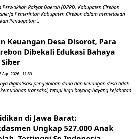
 Perwakilan Rakyat Daerah (DPRD) Kabupaten Cirebon
kinerja Pemerintah Kabupaten Cirebon dalam memetakan
kan Pendapatan...
n Keuangan Desa Disorot, Para
irebon Dibekali Edukasi Bahaya
 Siber
6 Agu 2026 - 11:39
ya digitalisasi pengelolaan dana dan keuangan desa tidak
emudahan transaksi, tetapi juga bayang-bayang kejahatan
idikan di Jawa Barat:
dasmen Ungkap 527.000 Anak
lah, Tertinggi Se-Indonesia