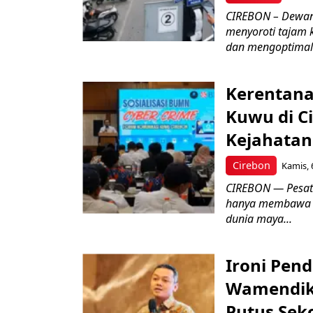
CIREBON – Dewan
menyoroti tajam 
dan mengoptimal
Kerentana
Kuwu di C
Kejahatan
Cirebon
Kamis, 
CIREBON — Pesatn
hanya membawa k
dunia maya...
Ironi Pend
Wamendik
Putus Seko