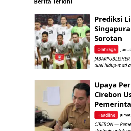
Berita Terkini
Prediksi L
Singapura 
Sorotan
Olahraga
Jumat,
JABARPUBLISHER.
duel hidup-mati a
Upaya Per
Cirebon Us
Pemerinta
Headline
Jumat,
CIREBON — Pemer
strategis untuk m