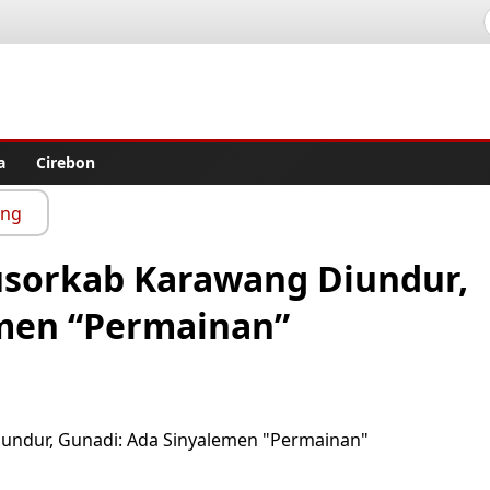
lisher
a
Cirebon
ang
usorkab Karawang Diundur,
emen “Permainan”