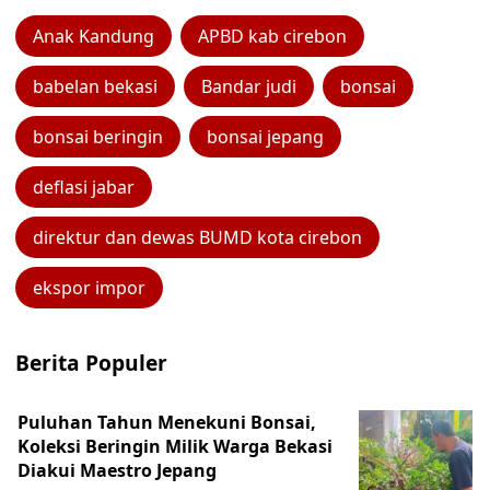
Anak Kandung
APBD kab cirebon
babelan bekasi
Bandar judi
bonsai
bonsai beringin
bonsai jepang
deflasi jabar
direktur dan dewas BUMD kota cirebon
ekspor impor
Berita Populer
Puluhan Tahun Menekuni Bonsai,
Koleksi Beringin Milik Warga Bekasi
Diakui Maestro Jepang