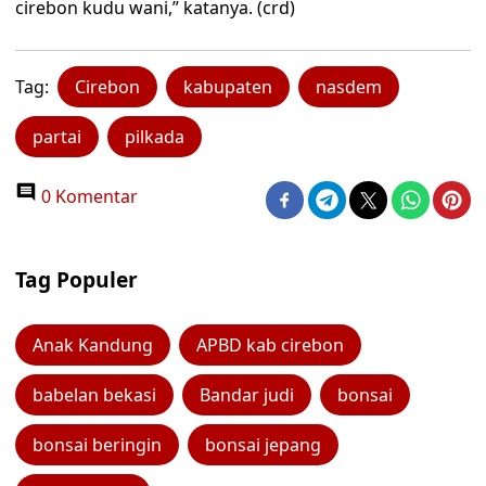
cirebon kudu wani,” katanya. (crd)
Tag:
Cirebon
kabupaten
nasdem
partai
pilkada
0 Komentar
Tag Populer
Anak Kandung
APBD kab cirebon
babelan bekasi
Bandar judi
bonsai
bonsai beringin
bonsai jepang