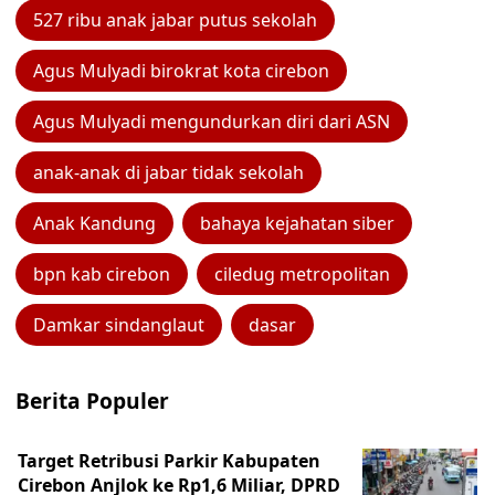
527 ribu anak jabar putus sekolah
Agus Mulyadi birokrat kota cirebon
Agus Mulyadi mengundurkan diri dari ASN
anak-anak di jabar tidak sekolah
Anak Kandung
bahaya kejahatan siber
bpn kab cirebon
ciledug metropolitan
Damkar sindanglaut
dasar
Berita Populer
Target Retribusi Parkir Kabupaten
Cirebon Anjlok ke Rp1,6 Miliar, DPRD