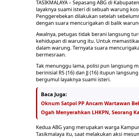
TASIKMALAYA – Sepasang ABG di Kabupaten 
layaknya suami isteri di sebuah warung koso
Penggerebekan dilakukan setelah sebelumn
dengan suara mencurigakan di balik warung, 
Awalnya, petugas tidak berani langsung tur
kehidupan di warung itu. Untuk memastikan
dalam warung. Ternyata suara mencurigakan
bermesraan.
Tak menunggu lama, polisi pun langsung
berinisial RS (16) dan JJ (16) itupun langs
bergumul layaknya suami isteri.
Baca Juga:
Oknum Satpol PP Ancam Wartawan Be
Ogah Menyerahkan LHKPN, Seorang Kad
Kedua ABG yang merupakan warga Kampun
Tasikmalaya itu, saat melakukan aksi mesum