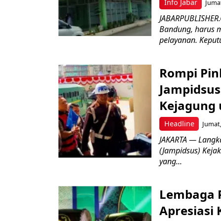
Info Jabar
Jumat
JABARPUBLISHER.
Bandung, harus m
pelayanan. Keputu
Rompi Pin
Jampidsus 
Kejagung 
Headline
Jumat,
JAKARTA — Langk
(Jampidsus) Kejak
yang...
Lembaga P
Apresiasi