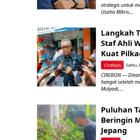
strategis untuk
Usaha Mikro,...
Langkah T
Staf Ahli 
Kuat Pilk
Cirebon
Sabtu, 
CIREBON — Dinami
hangat setelah ma
Mulyadi,...
Puluhan T
Beringin 
Jepang