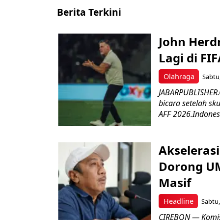
Berita Terkini
John Herd
Lagi di FI
Olahraga
Sabtu,
JABARPUBLISHER.C
bicara setelah sk
AFF 2026.Indonesi
Akseleras
Dorong UM
Masif
Headline
Sabtu,
CIREBON — Komis