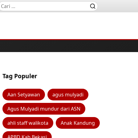
Tag Populer
Aan Setyawan
agus mulyadi
Agus Mulyadi mundur dari ASN
ahli staff walikota
Anak Kandung
APBD Kab Bekasi