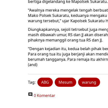
bertiga digelandang ke Mapolsek Sukaratu.
“Awalnya mereka mengelak tengah berbua
Mako Polsek Sukaratu, keduanya mengaku t
warung tersebut,” ujar Kapolsek Sukaratu H
Diungkapkannya, sejoli tetrsebut juga men
masih dibawah umur, RS dan JJ akan diserah
pihaknya memanggil orang tua RS dan JJ.
“Dengan kejadian itu, kedua belah pihak b
Para orang tua itu juga berjanji akan men
berumah tangganya. Para remaja itu akhirn
(and)
Tag:
ABG
Mesum
warung
0 Komentar