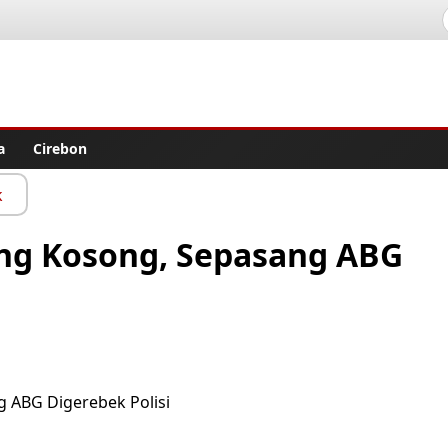
lisher
a
Cirebon
k
ung Kosong, Sepasang ABG