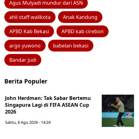
Agus Mulyadi mundur dari ASN
ahli staff walikota
Anak Kandung
APBD Kab Bekasi
APBD kab cirebon
argo yuwono
babelan bekasi
Bandar judi
Berita Populer
John Herdman: Tak Sabar Bertemu
Singapura Lagi di FIFA ASEAN Cup
2026
Sabtu, 8 Agu 2026 - 14:24