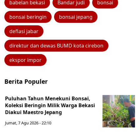
babelan bekasi
Bandar judi
bonsai
bonsai beringin
bonsai jepang
deflasi jabar
direktur dan dewas BUMD kota cirebon
ekspor impor
Berita Populer
Puluhan Tahun Menekuni Bonsai,
Koleksi Beringin Milik Warga Bekasi
Diakui Maestro Jepang
Jumat, 7 Agu 2026 - 22:10