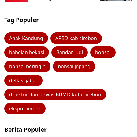
Tag Populer
Anak Kandung
APBD kab cirebon
babelan bekasi
Bandar judi
bonsai
bonsai beringin
bonsai jepang
deflasi jabar
direktur dan dewas BUMD kota cirebon
ekspor impor
Berita Populer