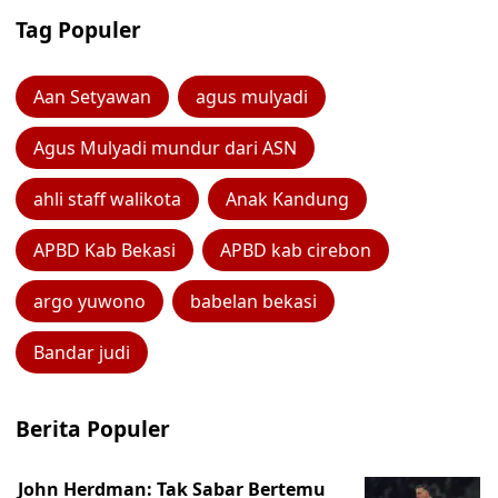
Tag Populer
Aan Setyawan
agus mulyadi
Agus Mulyadi mundur dari ASN
ahli staff walikota
Anak Kandung
APBD Kab Bekasi
APBD kab cirebon
argo yuwono
babelan bekasi
Bandar judi
Berita Populer
John Herdman: Tak Sabar Bertemu