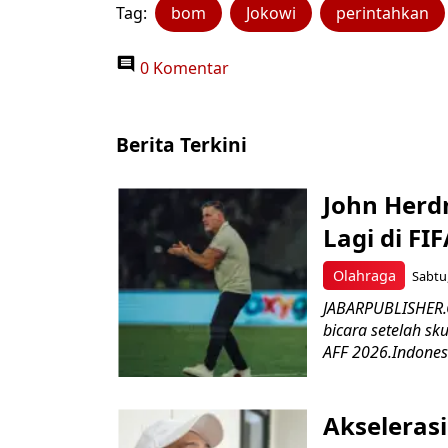
Tag:
bom
Jokowi
perintahkan
0 Komentar
Berita Terkini
John Herd
Lagi di FI
Olahraga
Sabtu,
JABARPUBLISHER.C
bicara setelah sk
AFF 2026.Indonesi
Akseleras