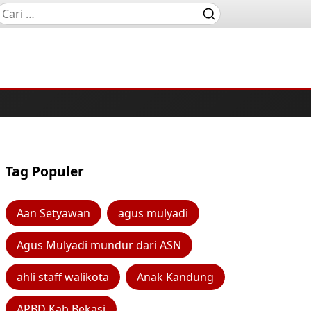
Tag Populer
Aan Setyawan
agus mulyadi
Agus Mulyadi mundur dari ASN
ahli staff walikota
Anak Kandung
APBD Kab Bekasi