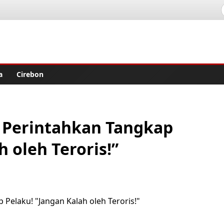
lisher
a
Cirebon
 Perintahkan Tangkap
 oleh Teroris!”