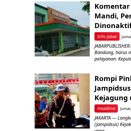
Komentar 
Mandi, Pe
Dinonakti
Info Jabar
Jumat
JABARPUBLISHER.
Bandung, harus m
pelayanan. Keputu
Rompi Pin
Jampidsus 
Kejagung 
Headline
Jumat,
JAKARTA — Langk
(Jampidsus) Kejak
yang...