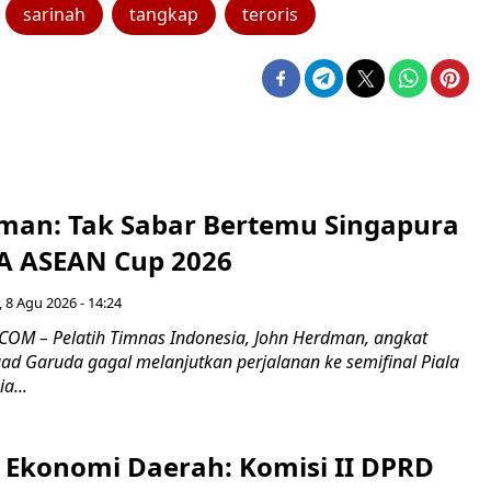
sarinah
tangkap
teroris
man: Tak Sabar Bertemu Singapura
FA ASEAN Cup 2026
 8 Agu 2026 - 14:24
OM – Pelatih Timnas Indonesia, John Herdman, angkat
uad Garuda gagal melanjutkan perjalanan ke semifinal Piala
a...
i Ekonomi Daerah: Komisi II DPRD