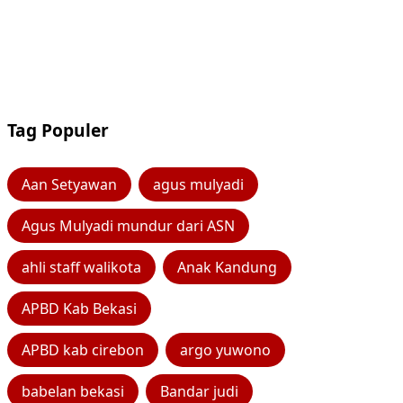
Tag Populer
Aan Setyawan
agus mulyadi
Agus Mulyadi mundur dari ASN
ahli staff walikota
Anak Kandung
APBD Kab Bekasi
APBD kab cirebon
argo yuwono
babelan bekasi
Bandar judi