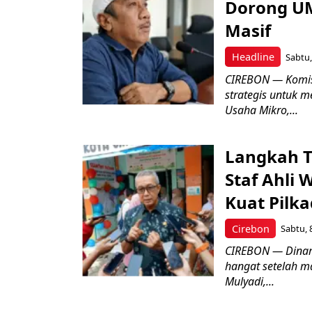
Dorong UM
Masif
Headline
Sabtu,
CIREBON — Komis
strategis untuk
Usaha Mikro,...
Langkah T
Staf Ahli 
Kuat Pilk
Cirebon
Sabtu, 
CIREBON — Dinami
hangat setelah ma
Mulyadi,...