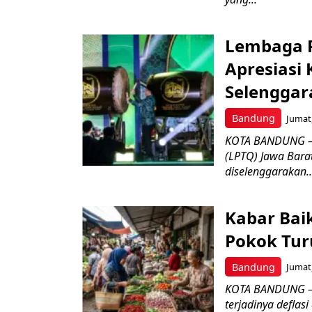
Lembaga P
Apresiasi
Selenggar
Bandung
Jumat,
KOTA BANDUNG –
(LPTQ) Jawa Bara
diselenggarakan..
Kabar Bai
Pokok Turu
Bandung
Jumat,
KOTA BANDUNG – 
terjadinya deflas