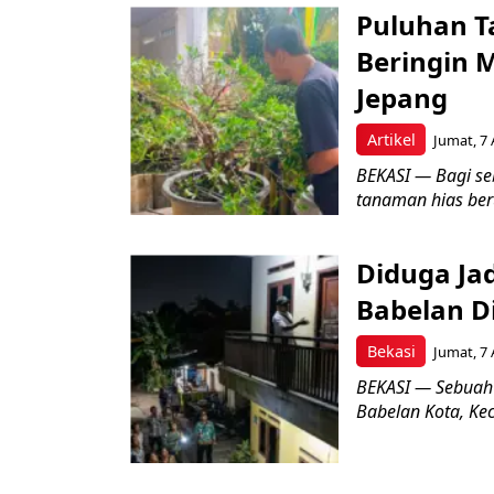
Puluhan T
Beringin 
Jepang
Artikel
Jumat, 7 
BEKASI — Bagi se
tanaman hias ber
Diduga Ja
Babelan D
Bekasi
Jumat, 7 
BEKASI — Sebuah
Babelan Kota, Ke