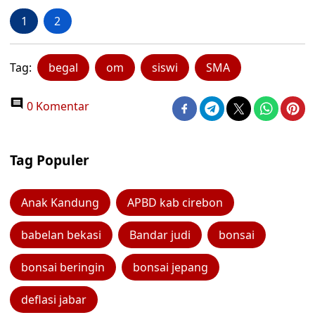
1
2
Tag:
begal
om
siswi
SMA
0 Komentar
Tag Populer
Anak Kandung
APBD kab cirebon
babelan bekasi
Bandar judi
bonsai
bonsai beringin
bonsai jepang
deflasi jabar