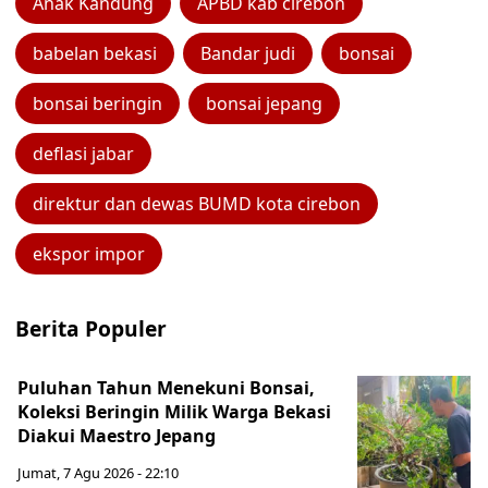
Anak Kandung
APBD kab cirebon
babelan bekasi
Bandar judi
bonsai
bonsai beringin
bonsai jepang
deflasi jabar
direktur dan dewas BUMD kota cirebon
ekspor impor
Berita Populer
Puluhan Tahun Menekuni Bonsai,
Koleksi Beringin Milik Warga Bekasi
Diakui Maestro Jepang
Jumat, 7 Agu 2026 - 22:10