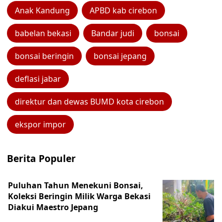
Anak Kandung
APBD kab cirebon
babelan bekasi
Bandar judi
bonsai
bonsai beringin
bonsai jepang
deflasi jabar
direktur dan dewas BUMD kota cirebon
ekspor impor
Berita Populer
Puluhan Tahun Menekuni Bonsai,
Koleksi Beringin Milik Warga Bekasi
Diakui Maestro Jepang