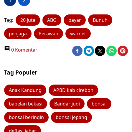
1
2
Tag:
20 juta
ABG
bayar
Bunuh
penjaga
Perawan
warnet
0 Komentar
Tag Populer
Anak Kandung
APBD kab cirebon
babelan bekasi
Bandar judi
bonsai
bonsai beringin
bonsai jepang
deflasi jabar