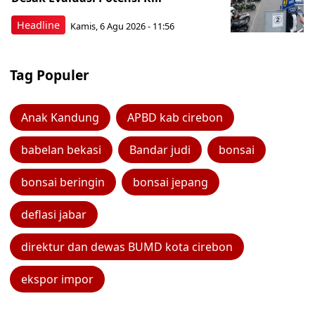
Headline
Kamis, 6 Agu 2026 - 11:56
Tag Populer
Anak Kandung
APBD kab cirebon
babelan bekasi
Bandar judi
bonsai
bonsai beringin
bonsai jepang
deflasi jabar
direktur dan dewas BUMD kota cirebon
ekspor impor