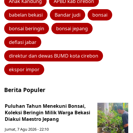
Anak Kandung
APBD kab cirebon
babelan bekasi
Bandar judi
bonsai
bonsai beringin
bonsai jepang
deflasi jabar
direktur dan dewas BUMD kota cirebon
ekspor impor
Berita Populer
Puluhan Tahun Menekuni Bonsai,
Koleksi Beringin Milik Warga Bekasi
Diakui Maestro Jepang
Jumat, 7 Agu 2026 - 22:10