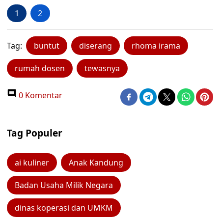
1
2
Tag:
buntut
diserang
rhoma irama
rumah dosen
tewasnya
0 Komentar
Tag Populer
ai kuliner
Anak Kandung
Badan Usaha Milik Negara
dinas koperasi dan UMKM