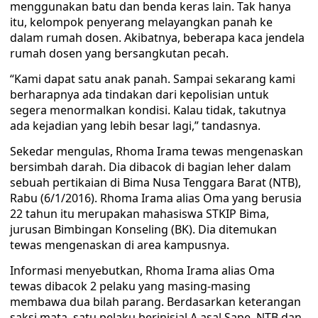
menggunakan batu dan benda keras lain. Tak hanya
itu, kelompok penyerang melayangkan panah ke
dalam rumah dosen. Akibatnya, beberapa kaca jendela
rumah dosen yang bersangkutan pecah.
“Kami dapat satu anak panah. Sampai sekarang kami
berharapnya ada tindakan dari kepolisian untuk
segera menormalkan kondisi. Kalau tidak, takutnya
ada kejadian yang lebih besar lagi,” tandasnya.
Sekedar mengulas, Rhoma Irama tewas mengenaskan
bersimbah darah. Dia dibacok di bagian leher dalam
sebuah pertikaian di Bima Nusa Tenggara Barat (NTB),
Rabu (6/1/2016). Rhoma Irama alias Oma yang berusia
22 tahun itu merupakan mahasiswa STKIP Bima,
jurusan Bimbingan Konseling (BK). Dia ditemukan
tewas mengenaskan di area kampusnya.
Informasi menyebutkan, Rhoma Irama alias Oma
tewas dibacok 2 pelaku yang masing-masing
membawa dua bilah parang. Berdasarkan keterangan
saksi mata, satu pelaku berinisial A asal Sape, NTB dan