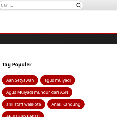
Tag Populer
Aan Setyawan
agus mulyadi
Agus Mulyadi mundur dari ASN
ahli staff walikota
Anak Kandung
APBD Kab Bekasi