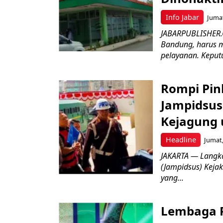
Info Jabar
Jumat
JABARPUBLISHER.
Bandung, harus m
pelayanan. Keputu
Rompi Pin
Jampidsus 
Kejagung 
Headline
Jumat,
JAKARTA — Langk
(Jampidsus) Kejak
yang...
Lembaga P