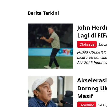
Berita Terkini
John Herd
Lagi di FI
Olahraga
Sabtu,
JABARPUBLISHER.C
bicara setelah sk
AFF 2026.Indonesi
Akseleras
Dorong UM
Masif
Headline
Sabtu,