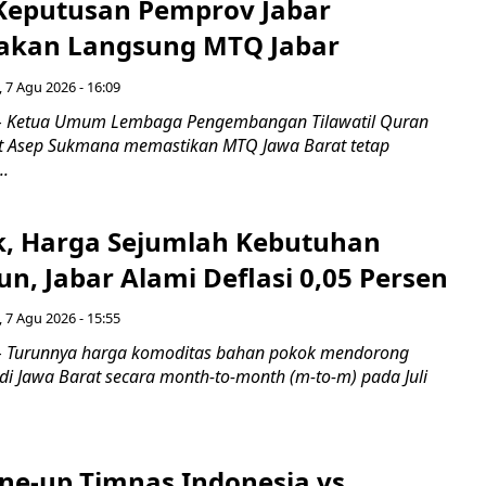
 Keputusan Pemprov Jabar
akan Langsung MTQ Jabar
 7 Agu 2026 - 16:09
 Ketua Umum Lembaga Pengembangan Tilawatil Quran
t Asep Sukmana memastikan MTQ Jawa Barat tetap
..
k, Harga Sejumlah Kebutuhan
n, Jabar Alami Deflasi 0,05 Persen
 7 Agu 2026 - 15:55
Turunnya harga komoditas bahan pokok mendorong
i di Jawa Barat secara month-to-month (m-to-m) pada Juli
ine-up Timnas Indonesia vs