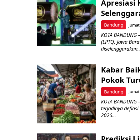
Apresiasi
Selenggar
Bandung
Jumat,
KOTA BANDUNG –
(LPTQ) Jawa Bara
diselenggarakan..
Kabar Bai
Pokok Turu
Bandung
Jumat,
KOTA BANDUNG – 
terjadinya deflas
2026...
Prediksi L