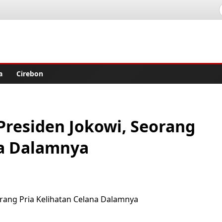
lisher
a
Cirebon
Presiden Jokowi, Seorang
na Dalamnya