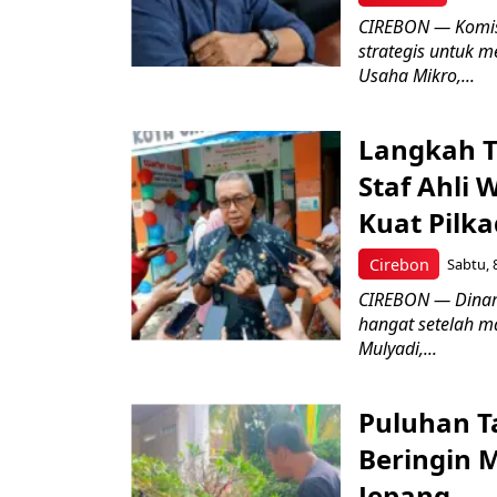
CIREBON — Komis
strategis untuk
Usaha Mikro,...
Langkah T
Staf Ahli 
Kuat Pilk
Cirebon
Sabtu, 
CIREBON — Dinami
hangat setelah ma
Mulyadi,...
Puluhan T
Beringin 
Jepang