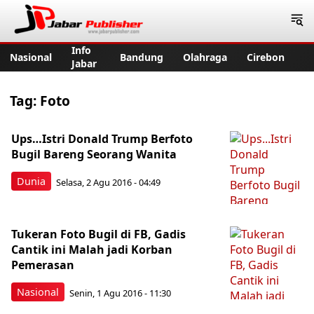
Jabar Publisher
Info
Nasional
Bandung
Olahraga
Cirebon
Jabar
Tag:
Foto
Ups…Istri Donald Trump Berfoto
Bugil Bareng Seorang Wanita
Dunia
Selasa, 2 Agu 2016 - 04:49
Tukeran Foto Bugil di FB, Gadis
Cantik ini Malah jadi Korban
Pemerasan
Nasional
Senin, 1 Agu 2016 - 11:30