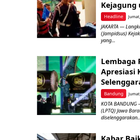
Kejagung 
Headline
Jumat,
JAKARTA — Langk
(Jampidsus) Kejak
yang...
Lembaga P
Apresiasi
Selenggar
Bandung
Jumat,
KOTA BANDUNG –
(LPTQ) Jawa Bara
diselenggarakan..
Kabar Bai