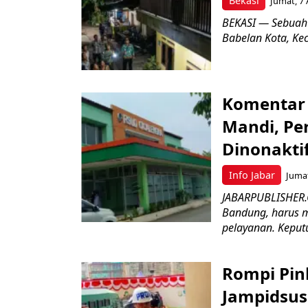
Bekasi
Jumat, 7 
BEKASI — Sebuah
Babelan Kota, Ke
Komentar 
Mandi, Pe
Dinonakti
Info Jabar
Jumat
JABARPUBLISHER.
Bandung, harus m
pelayanan. Keputu
Rompi Pin
Jampidsus 