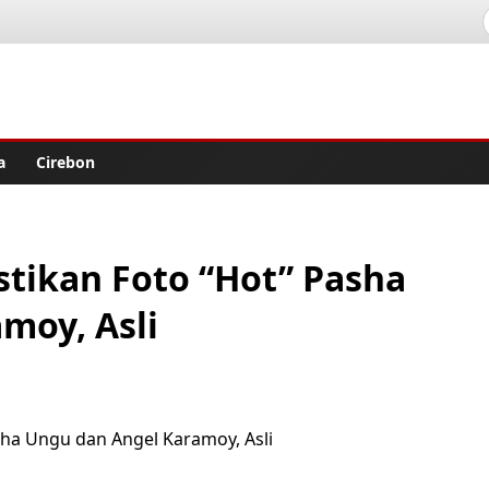
lisher
a
Cirebon
stikan Foto “Hot” Pasha
moy, Asli