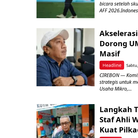
bicara setelah sk
AFF 2026.Indonesi
Akseleras
Dorong UM
Masif
Headline
Sabtu,
CIREBON — Komis
strategis untuk
Usaha Mikro,...
Langkah T
Staf Ahli 
Kuat Pilk