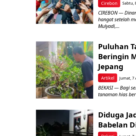
Cirebon
Sabtu, 
CIREBON — Dinami
hangat setelah ma
Mulyadi,...
Puluhan T
Beringin 
Jepang
Artikel
Jumat, 7 
BEKASI — Bagi se
tanaman hias ber
Diduga Ja
Babelan D