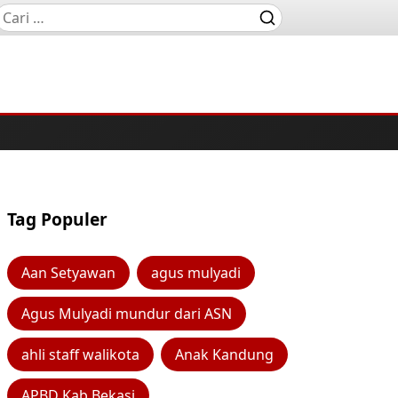
Tag Populer
Aan Setyawan
agus mulyadi
Agus Mulyadi mundur dari ASN
ahli staff walikota
Anak Kandung
APBD Kab Bekasi