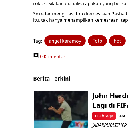
rokok. Silakan dianalisa apakah yang bers
Sekedar mengulas, foto kemesraan Pasha 
itu, tak hanya menampilkan kemesraan, tapi
Tag:
angel karamoy
Foto
hot
0 Komentar
Berita Terkini
John Herd
Lagi di FI
Olahraga
Sabtu,
JABARPUBLISHER.C