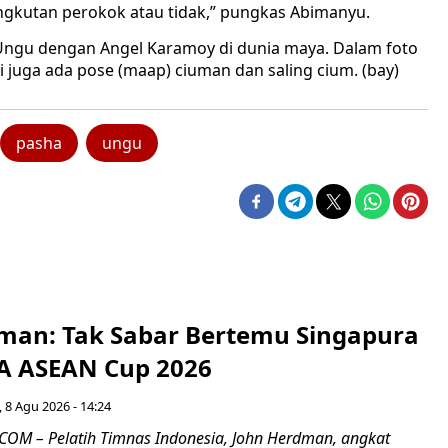
angkutan perokok atau tidak,” pungkas Abimanyu.
Ungu dengan Angel Karamoy di dunia maya. Dalam foto
 juga ada pose (maap) ciuman dan saling cium. (bay)
pasha
ungu
man: Tak Sabar Bertemu Singapura
FA ASEAN Cup 2026
 8 Agu 2026 - 14:24
OM – Pelatih Timnas Indonesia, John Herdman, angkat