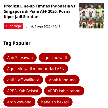
Prediksi Line-up Timnas Indonesia vs
Singapura di Piala AFF 2026, Posisi
Kiper Jadi Sorotan
Olahraga
Jumat, 7 Agu 2026 - 14:41
Tag Populer
Aan Setyawan
agus mulyadi
Agus Mulyadi mundur dari ASN
ahli staff walikota
Anak Kandung
APBD Kab Bekasi
APBD kab cirebon
argo yuwono
babelan bekasi