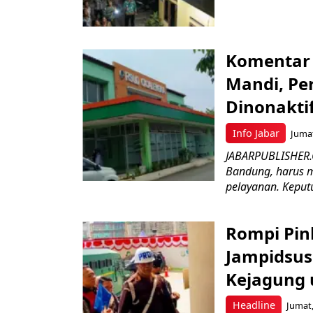
Komentar 
Mandi, Pe
Dinonakti
Info Jabar
Jumat
JABARPUBLISHER.
Bandung, harus m
pelayanan. Keputu
Rompi Pin
Jampidsus 
Kejagung 
Headline
Jumat,