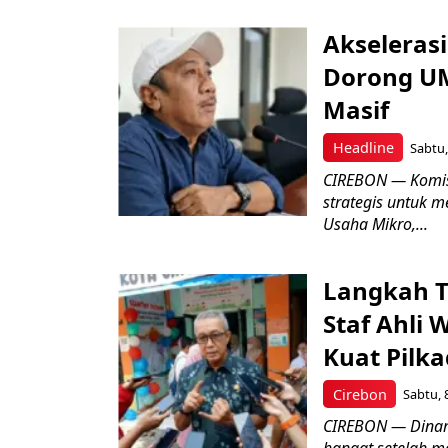
Akseleras
Dorong UM
Masif
Headline
Sabtu,
CIREBON — Komis
strategis untuk
Usaha Mikro,...
Langkah T
Staf Ahli 
Kuat Pilk
Cirebon
Sabtu, 
CIREBON — Dinami