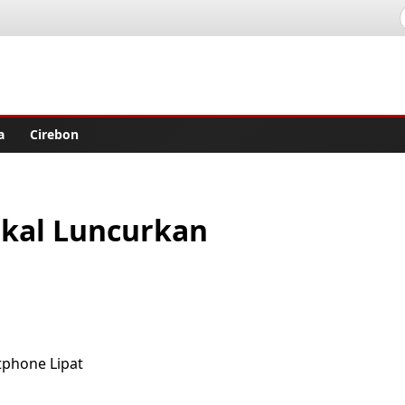
lisher
a
Cirebon
akal Luncurkan