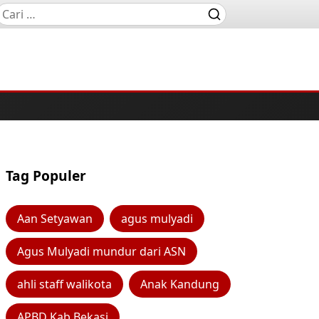
Tag Populer
Aan Setyawan
agus mulyadi
Agus Mulyadi mundur dari ASN
ahli staff walikota
Anak Kandung
APBD Kab Bekasi