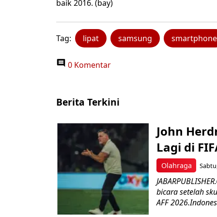
baik 2016. (bay)
Tag:
lipat
samsung
smartphone
0 Komentar
Berita Terkini
John Herd
Lagi di FI
Olahraga
Sabtu,
JABARPUBLISHER.C
bicara setelah sk
AFF 2026.Indonesi