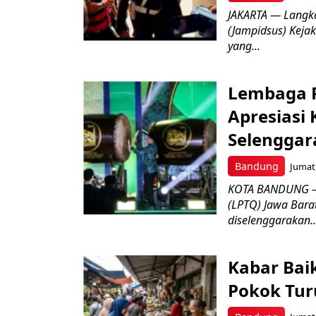
JAKARTA — Langk
(Jampidsus) Kejak
yang...
Lembaga P
Apresiasi
Selenggar
Bandung
Jumat,
KOTA BANDUNG –
(LPTQ) Jawa Bara
diselenggarakan..
Kabar Bai
Pokok Turu