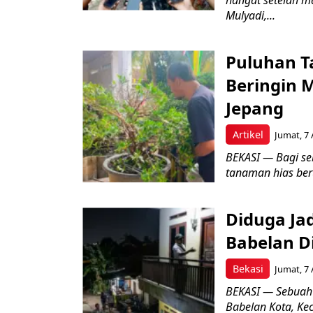
hangat setelah ma
Mulyadi,...
Puluhan T
Beringin 
Jepang
Artikel
Jumat, 7 
BEKASI — Bagi se
tanaman hias ber
Diduga Ja
Babelan D
Bekasi
Jumat, 7 
BEKASI — Sebuah
Babelan Kota, Ke