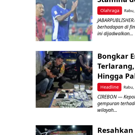
Olahraga
Rabu, 
JABARPUBLISHER.
berhadapan di fin
ini dijadwalkan...
Bongkar E
Terlarang,
Hingga Pa
Headline
Rabu, 
​CIREBON — Kepoli
gempuran terhada
wilayah...
Resahkan 