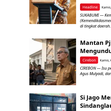
Headline
Kamis,
SUKABUMI — Keme
(Kemendikdasmen)
di tingkat daerah.
Mantan Pj
Mengundur
Cirebon
Kamis, 
CIREBON — Isu pe
Agus Mulyadi, dar
Si Jago M
Sindangla