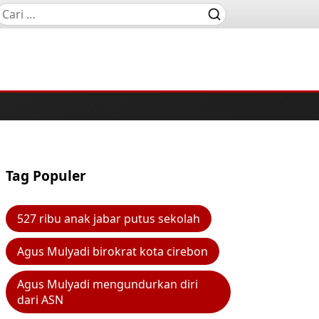
Tag Populer
527 ribu anak jabar putus sekolah
Agus Mulyadi birokrat kota cirebon
Agus Mulyadi mengundurkan diri
dari ASN