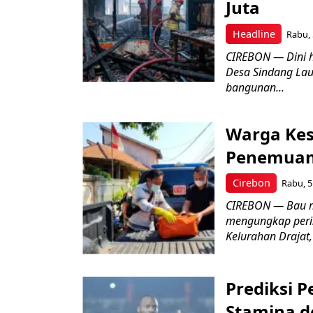
Juta
Headline
Rabu, 
CIREBON — Dini 
Desa Sindang La
bangunan...
Warga Kes
Penemuan
Cirebon
Rabu, 5
CIREBON — Bau me
mengungkap peri
Kelurahan Drajat,
Prediksi 
Stamina d