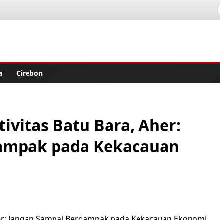
lisher
a
Cirebon
ivitas Batu Bara, Aher:
ampak pada Kekacauan