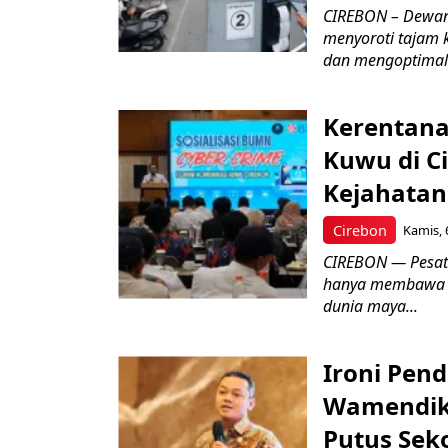
CIREBON – Dewan
menyoroti tajam 
dan mengoptimal
Kerentana
Kuwu di C
Kejahatan
Cirebon
Kamis, 
CIREBON — Pesatn
hanya membawa k
dunia maya...
Ironi Pend
Wamendik
Putus Seko