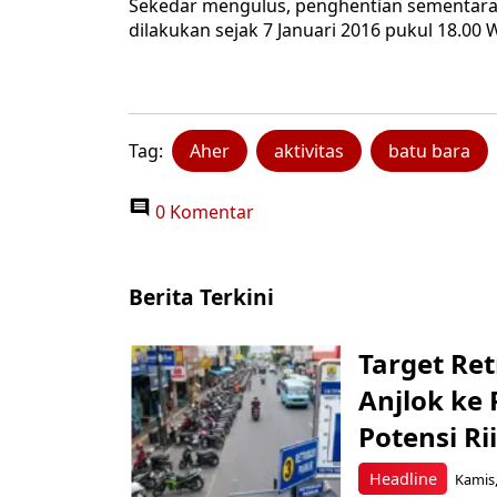
Sekedar mengulus, penghentian sementara a
dilakukan sejak 7 Januari 2016 pukul 18.00 W
Tag:
Aher
aktivitas
batu bara
0 Komentar
Berita Terkini
Target Ret
Anjlok ke 
Potensi Rii
Headline
Kamis,