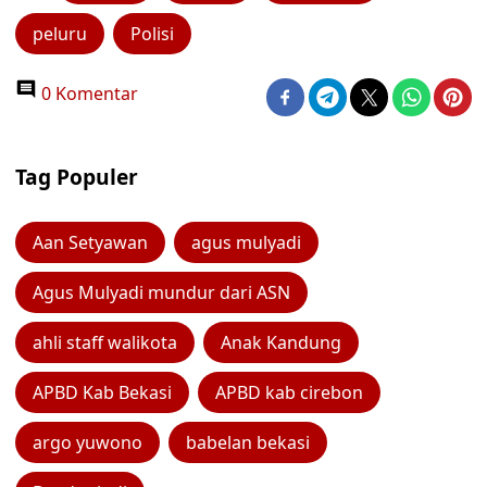
peluru
Polisi
0 Komentar
Tag Populer
Aan Setyawan
agus mulyadi
Agus Mulyadi mundur dari ASN
ahli staff walikota
Anak Kandung
APBD Kab Bekasi
APBD kab cirebon
argo yuwono
babelan bekasi