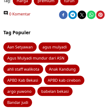
Tag:
Harga
premium
turun
0 Komentar
Tag Populer
Aan Setyawan
agus mulyadi
Agus Mulyadi mundur dari ASN
ahli staff walikota
Anak Kandung
APBD Kab Bekasi
APBD kab cirebon
argo yuwono
babelan bekasi
Bandar judi