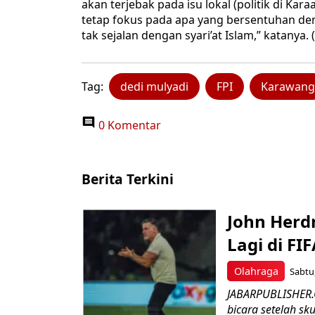
akan terjebak pada isu lokal (politik di K
tetap fokus pada apa yang bersentuhan de
tak sejalan dengan syari’at Islam,” katanya. (
Tag:
dedi mulyadi
FPI
Karawang
0 Komentar
Berita Terkini
John Herd
Lagi di FI
Olahraga
Sabtu,
JABARPUBLISHER.C
bicara setelah sk