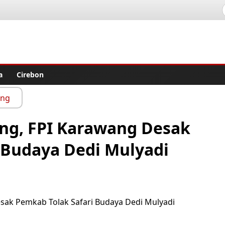
lisher
a
Cirebon
ang
g, FPI Karawang Desak
 Budaya Dedi Mulyadi