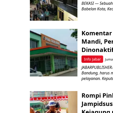
BEKASI — Sebuah
Babelan Kota, Ke
Komentar 
Mandi, Pe
Dinonakti
Info Jabar
Jumat
JABARPUBLISHER.
Bandung, harus m
pelayanan. Keputu
Rompi Pin
Jampidsus 
Kejagung 