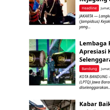
Headline
Jumat,
JAKARTA — Langk
(Jampidsus) Kejak
yang...
Lembaga P
Apresiasi
Selenggar
Bandung
Jumat,
KOTA BANDUNG –
(LPTQ) Jawa Bara
diselenggarakan..
Kabar Bai