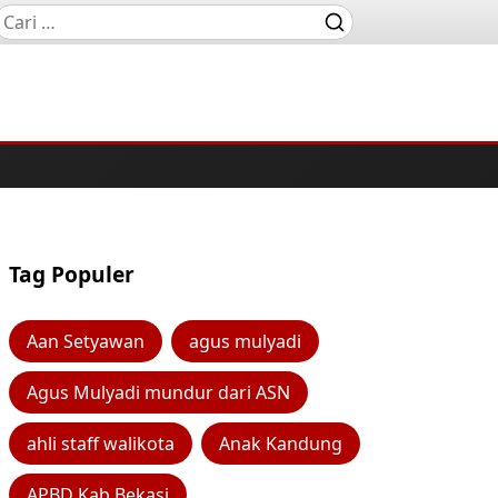
Tag Populer
Aan Setyawan
agus mulyadi
Agus Mulyadi mundur dari ASN
ahli staff walikota
Anak Kandung
APBD Kab Bekasi