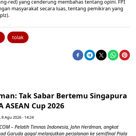
araang-red) yang cenderung membahas tentang opini. FPI
ngan masyarakat secara luas, tentang pemikiran yang
plz).
tolak
man: Tak Sabar Bertemu Singapura
FA ASEAN Cup 2026
 8 Agu 2026 - 14:24
OM – Pelatih Timnas Indonesia, John Herdman, angkat
uad Garuda gagal melanjutkan perjalanan ke semifinal Piala