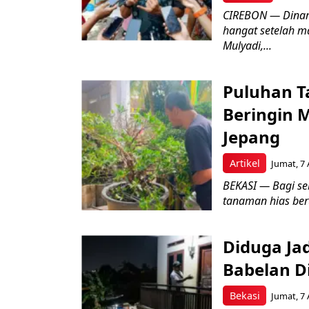
CIREBON — Dinami
hangat setelah ma
Mulyadi,...
Puluhan T
Beringin 
Jepang
Artikel
Jumat, 7 
BEKASI — Bagi se
tanaman hias ber
Diduga Ja
Babelan D
Bekasi
Jumat, 7 