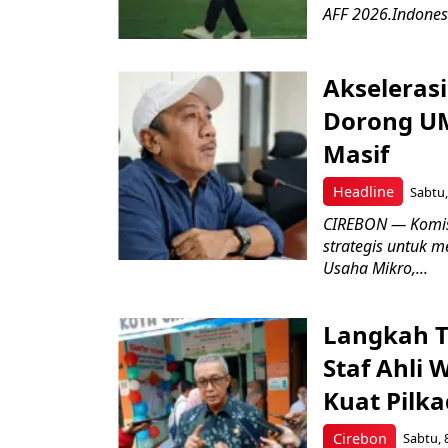
AFF 2026.Indonesi
Akseleras
Dorong UM
Masif
Headline
Sabtu,
CIREBON — Komis
strategis untuk
Usaha Mikro,...
Langkah T
Staf Ahli 
Kuat Pilk
Cirebon
Sabtu, 