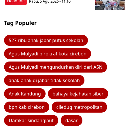
Headline
Rabu, 5 Agu 2026 - 11:10
Tag Populer
527 ribu anak jabar putus sekolah
Agus Mulyadi birokrat kota cirebon
Agus Mulyadi mengundurkan diri dari ASN
anak-anak di jabar tidak sekolah
Anak Kandung
bahaya kejahatan siber
bpn kab cirebon
ciledug metropolitan
Damkar sindanglaut
dasar