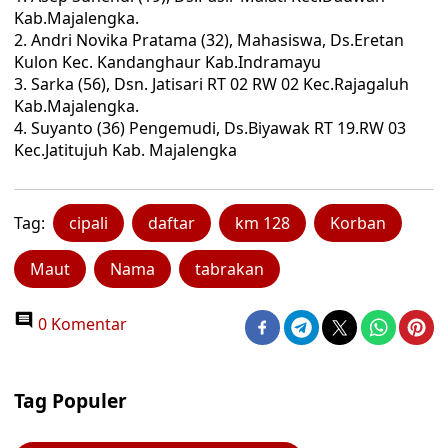
Kab.Majalengka.
2. Andri Novika Pratama (32), Mahasiswa, Ds.Eretan
Kulon Kec. Kandanghaur Kab.Indramayu
3. Sarka (56), Dsn. Jatisari RT 02 RW 02 Kec.Rajagaluh
Kab.Majalengka.
4. Suyanto (36) Pengemudi, Ds.Biyawak RT 19.RW 03
Kec.Jatitujuh Kab. Majalengka
Tag:
cipali
daftar
km 128
Korban
Maut
Nama
tabrakan
0 Komentar
Tag Populer