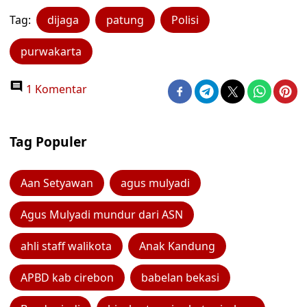
Tag:
dijaga
patung
Polisi
purwakarta
1 Komentar
Tag Populer
Aan Setyawan
agus mulyadi
Agus Mulyadi mundur dari ASN
ahli staff walikota
Anak Kandung
APBD kab cirebon
babelan bekasi