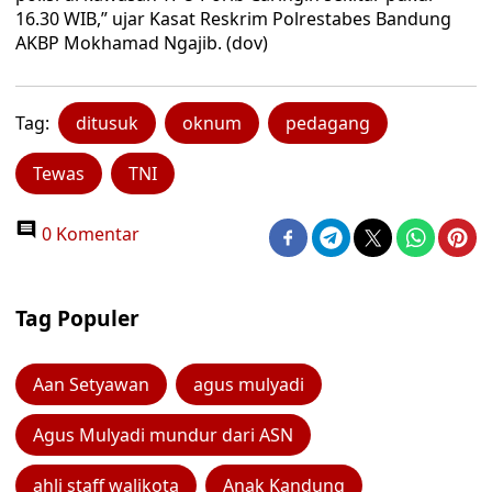
16.30 WIB,” ujar Kasat Reskrim Polrestabes Bandung
AKBP Mokhamad Ngajib. (dov)
Tag:
ditusuk
oknum
pedagang
Tewas
TNI
0 Komentar
Tag Populer
Aan Setyawan
agus mulyadi
Agus Mulyadi mundur dari ASN
ahli staff walikota
Anak Kandung