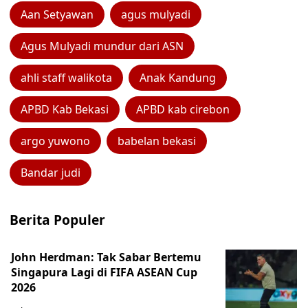
Aan Setyawan
agus mulyadi
Agus Mulyadi mundur dari ASN
ahli staff walikota
Anak Kandung
APBD Kab Bekasi
APBD kab cirebon
argo yuwono
babelan bekasi
Bandar judi
Berita Populer
John Herdman: Tak Sabar Bertemu
Singapura Lagi di FIFA ASEAN Cup
2026