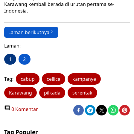
Karawang kembali berada di urutan pertama se-
Indonesia.
Laman berikutnya
Laman:
1
2
Tag:
cabup
cellica
kampanye
Karawang
pilkada
serentak
0 Komentar
Tag Populer