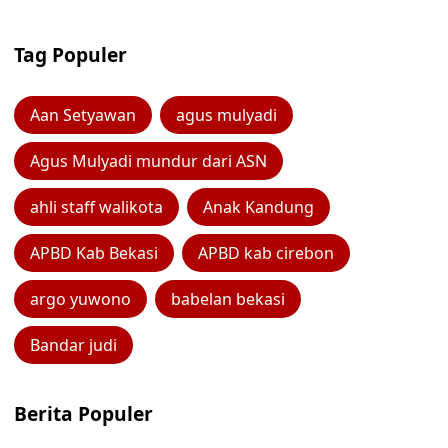
Tag Populer
Aan Setyawan
agus mulyadi
Agus Mulyadi mundur dari ASN
ahli staff walikota
Anak Kandung
APBD Kab Bekasi
APBD kab cirebon
argo yuwono
babelan bekasi
Bandar judi
Berita Populer