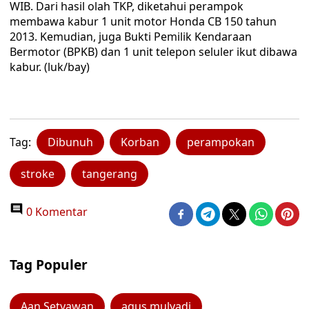
WIB. Dari hasil olah TKP, diketahui perampok
membawa kabur 1 unit motor Honda CB 150 tahun
2013. Kemudian, juga Bukti Pemilik Kendaraan
Bermotor (BPKB) dan 1 unit telepon seluler ikut dibawa
kabur. (luk/bay)
Tag:
Dibunuh
Korban
perampokan
stroke
tangerang
0 Komentar
Tag Populer
Aan Setyawan
agus mulyadi