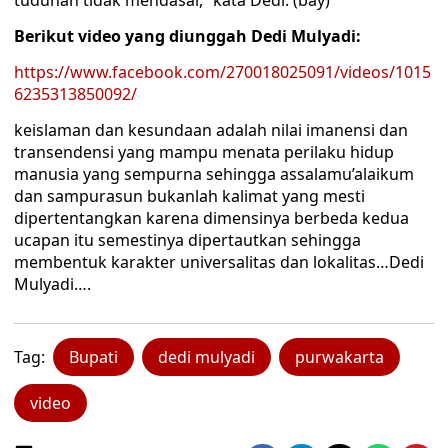
tuduhan tidak mendasar,” kata Dedi. (bay)
Berikut video yang diunggah Dedi Mulyadi:
https://www.facebook.com/270018025091/videos/1015
6235313850092/
keislaman dan kesundaan adalah nilai imanensi dan
transendensi yang mampu menata perilaku hidup
manusia yang sempurna sehingga assalamu’alaikum
dan sampurasun bukanlah kalimat yang mesti
dipertentangkan karena dimensinya berbeda kedua
ucapan itu semestinya dipertautkan sehingga
membentuk karakter universalitas dan lokalitas…Dedi
Mulyadi….
Tag:
Bupati
dedi mulyadi
purwakarta
video