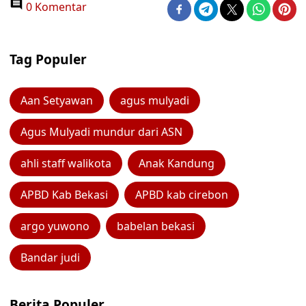
0 Komentar
Tag Populer
Aan Setyawan
agus mulyadi
Agus Mulyadi mundur dari ASN
ahli staff walikota
Anak Kandung
APBD Kab Bekasi
APBD kab cirebon
argo yuwono
babelan bekasi
Bandar judi
Berita Populer