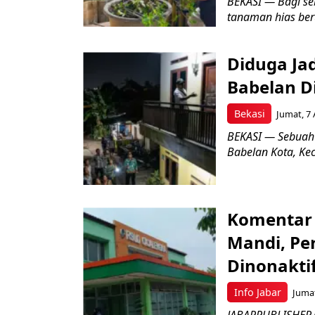
BEKASI — Bagi se
tanaman hias ber
Diduga Ja
Babelan D
Bekasi
Jumat, 7 
BEKASI — Sebuah
Babelan Kota, Ke
Komentar 
Mandi, Pe
Dinonakti
Info Jabar
Jumat
JABARPUBLISHER.