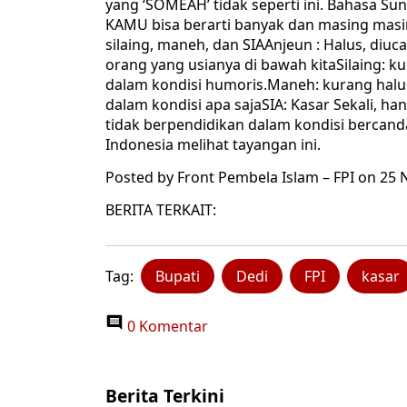
yang ‘SOMEAH’ tidak seperti ini. Bahasa S
KAMU bisa berarti banyak dan masing masi
silaing, maneh, dan SIAAnjeun : Halus, di
orang yang usianya di bawah kitaSilaing: 
dalam kondisi humoris.Maneh: kurang halu
dalam kondisi apa sajaSIA: Kasar Sekali, 
tidak berpendidikan dalam kondisi bercand
Indonesia melihat tayangan ini.
Posted by Front Pembela Islam – FPI on 25
BERITA TERKAIT:
Tag:
Bupati
Dedi
FPI
kasar
0 Komentar
Berita Terkini