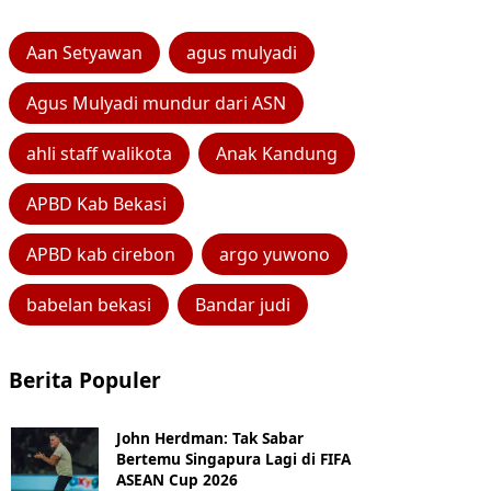
Aan Setyawan
agus mulyadi
Agus Mulyadi mundur dari ASN
ahli staff walikota
Anak Kandung
APBD Kab Bekasi
APBD kab cirebon
argo yuwono
babelan bekasi
Bandar judi
Berita Populer
John Herdman: Tak Sabar
Bertemu Singapura Lagi di FIFA
ASEAN Cup 2026