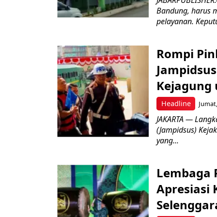
Bandung, harus m
pelayanan. Keputu
Rompi Pin
Jampidsus 
Kejagung 
Headline
Jumat,
JAKARTA — Langk
(Jampidsus) Kejak
yang...
Lembaga P
Apresiasi
Selenggar