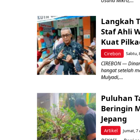
Usaha Mikro,...
Langkah T
Staf Ahli 
Kuat Pilk
Cirebon
Sabtu, 
CIREBON — Dinami
hangat setelah ma
Mulyadi,...
Puluhan T
Beringin 
Jepang
Artikel
Jumat, 7 