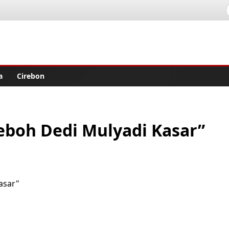
lisher
a
Cirebon
Heboh Dedi Mulyadi Kasar”