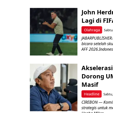
John Herd
Lagi di FI
Olahraga
Sabtu,
JABARPUBLISHER.C
bicara setelah sk
AFF 2026.Indonesi
Akseleras
Dorong UM
Masif
Headline
Sabtu,
CIREBON — Komis
strategis untuk