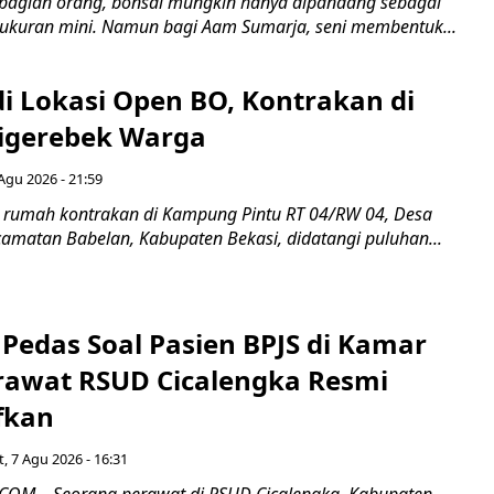
bagian orang, bonsai mungkin hanya dipandang sebagai
ukuran mini. Namun bagi Aam Sumarja, seni membentuk...
di Lokasi Open BO, Kontrakan di
igerebek Warga
Agu 2026 - 21:59
 rumah kontrakan di Kampung Pintu RT 04/RW 04, Desa
camatan Babelan, Kabupaten Bekasi, didatangi puluhan...
Pedas Soal Pasien BPJS di Kamar
rawat RSUD Cicalengka Resmi
fkan
, 7 Agu 2026 - 16:31
COM – Seorang perawat di RSUD Cicalengka, Kabupaten