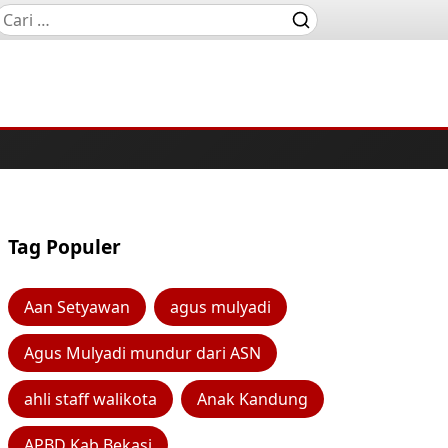
Tag Populer
Aan Setyawan
agus mulyadi
Agus Mulyadi mundur dari ASN
ahli staff walikota
Anak Kandung
APBD Kab Bekasi