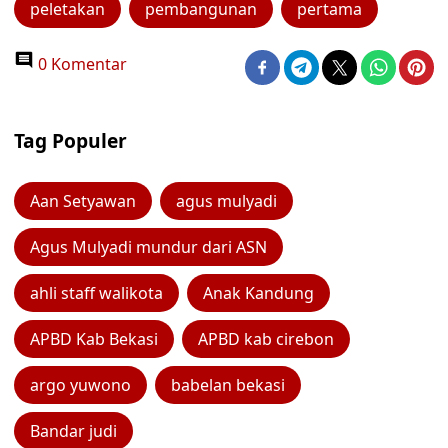
peletakan
pembangunan
pertama
0 Komentar
Tag Populer
Aan Setyawan
agus mulyadi
Agus Mulyadi mundur dari ASN
ahli staff walikota
Anak Kandung
APBD Kab Bekasi
APBD kab cirebon
argo yuwono
babelan bekasi
Bandar judi