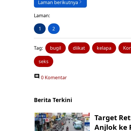
Laman berikutnya
Laman:
1
2
Tag:
bugil
diikat
kelapa
Ko
seks
0 Komentar
Berita Terkini
Target Ret
Anjlok ke 