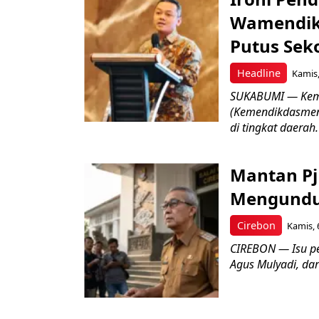
Wamendik
Putus Seko
Headline
Kamis,
SUKABUMI — Keme
(Kemendikdasmen)
di tingkat daerah.
Mantan Pj
Mengundur
Cirebon
Kamis, 
CIREBON — Isu pe
Agus Mulyadi, dar