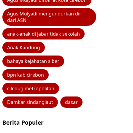
Agus Mulyadi birokrat kota cirebon
Agus Mulyadi mengundurkan diri
dari ASN
anak-anak di jabar tidak sekolah
Anak Kandung
bahaya kejahatan siber
bpn kab cirebon
ciledug metropolitan
Damkar sindanglaut
dasar
Berita Populer