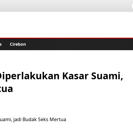
lisher
a
Cirebon
iperlakukan Kasar Suami,
tua