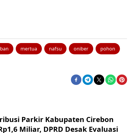
rban
mertua
nafsu
oniber
pohon
ribusi Parkir Kabupaten Cirebon
Rp1,6 Miliar, DPRD Desak Evaluasi