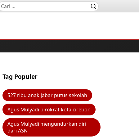
Tag Populer
527 ribu anak jabar putus sekolah
Agus Mulyadi birokrat kota cirebon
Agus Mulyadi mengundurkan diri
dari ASN