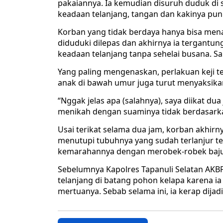
pakaiannya. Ia kemudian disuruh duduk di
keadaan telanjang, tangan dan kakinya pun
Korban yang tidak berdaya hanya bisa mena
diduduki dilepas dan akhirnya ia tergantun
keadaan telanjang tanpa sehelai busana. S
Yang paling mengenaskan, perlakuan keji te
anak di bawah umur juga turut menyaksikan 
“Nggak jelas apa (salahnya), saya diikat du
menikah dengan suaminya tidak berdasarkan
Usai terikat selama dua jam, korban akhir
menutupi tubuhnya yang sudah terlanjur te
kemarahannya dengan merobek-robek baju
Sebelumnya Kapolres Tapanuli Selatan AKB
telanjang di batang pohon kelapa karena i
mertuanya. Sebab selama ini, ia kerap dijad