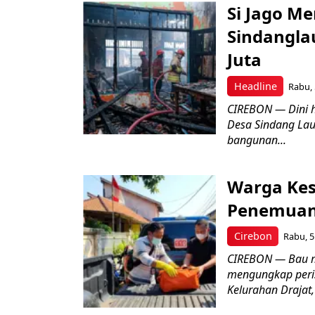
Si Jago M
Sindangla
Juta
Headline
Rabu, 
CIREBON — Dini 
Desa Sindang La
bangunan...
Warga Kes
Penemuan
Cirebon
Rabu, 5
CIREBON — Bau me
mengungkap peri
Kelurahan Drajat,