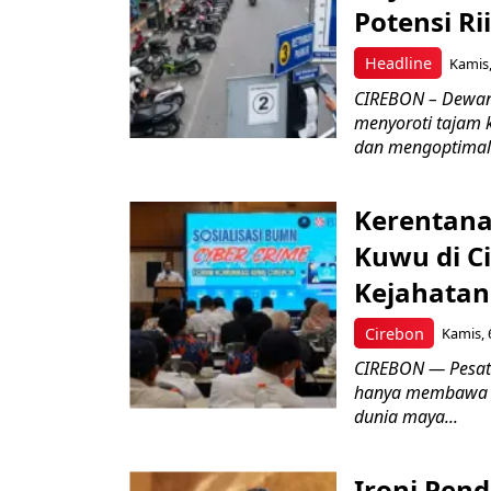
Potensi Rii
Headline
Kamis,
CIREBON – Dewan
menyoroti tajam 
dan mengoptimal
Kerentana
Kuwu di C
Kejahatan
Cirebon
Kamis, 
CIREBON — Pesatn
hanya membawa k
dunia maya...
Ironi Pend