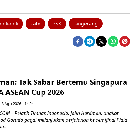
doli-doli
kafe
PSK
tangerang
man: Tak Sabar Bertemu Singapura
FA ASEAN Cup 2026
 8 Agu 2026 - 14:24
OM – Pelatih Timnas Indonesia, John Herdman, angkat
uad Garuda gagal melanjutkan perjalanan ke semifinal Piala
a...