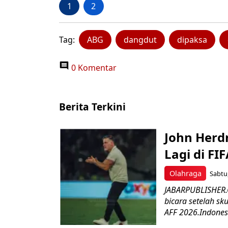
1
2
Tag:
ABG
dangdut
dipaksa
0 Komentar
Berita Terkini
John Herd
Lagi di FI
Olahraga
Sabtu,
JABARPUBLISHER.C
bicara setelah sk
AFF 2026.Indonesi