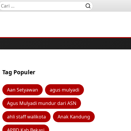
Tag Populer
Aan Setyawan
agus mulyadi
Agus Mulyadi mundur dari ASN
ahli staff walikota
Anak Kandung
APBD Kab Bekasi