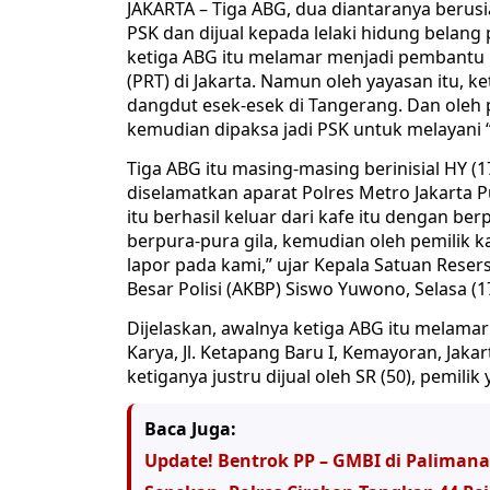
JAKARTA – Tiga ABG, dua diantaranya berusi
PSK dan dijual kepada lelaki hidung belan
ketiga ABG itu melamar menjadi pembantu
(PRT) di Jakarta. Namun oleh yayasan itu, k
dangdut esek-esek di Tangerang. Dan oleh p
kemudian dipaksa jadi PSK untuk melayani 
Tiga ABG itu masing-masing berinisial HY (17
diselamatkan aparat Polres Metro Jakarta P
itu berhasil keluar dari kafe itu dengan ber
berpura-pura gila, kemudian oleh pemilik k
lapor pada kami,” ujar Kepala Satuan Resers
Besar Polisi (AKBP) Siswo Yuwono, Selasa (1
Dijelaskan, awalnya ketiga ABG itu melamar
Karya, Jl. Ketapang Baru I, Kemayoran, Jak
ketiganya justru dijual oleh SR (50), pemili
Baca Juga:
Update! Bentrok PP – GMBI di Palimana