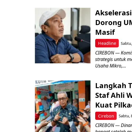
Akseleras
Dorong UM
Masif
Headline
Sabtu,
CIREBON — Komis
strategis untuk
Usaha Mikro,...
Langkah T
Staf Ahli 
Kuat Pilk
Cirebon
Sabtu, 
CIREBON — Dinami
hangat setelah ma