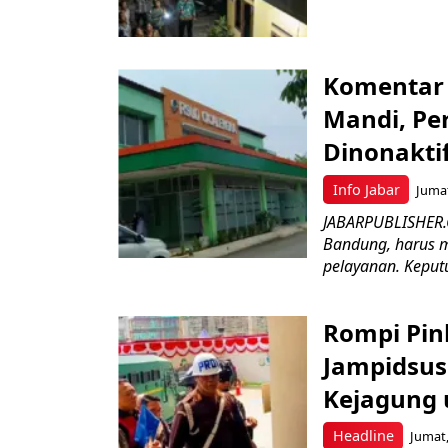
Komentar 
Mandi, Pe
Dinonakti
Info Jabar
Jumat
JABARPUBLISHER.
Bandung, harus m
pelayanan. Keputu
Rompi Pin
Jampidsus 
Kejagung 
Headline
Jumat,