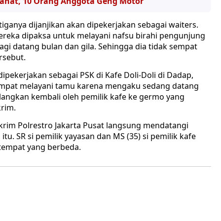
ejahat, 10 Orang Anggota Geng Motor
etiganya dijanjikan akan dipekerjakan sebagai waiters.
mereka dipaksa untuk melayani nafsu birahi pengunjung
lagi datang bulan dan gila. Sehingga dia tidak sempat
rsebut.
dipekerjakan sebagai PSK di Kafe Doli-Doli di Dadap,
sempat melayani tamu karena mengaku sedang datang
ulangkan kembali oleh pemilik kafe ke germo yang
rim.
skrim Polrestro Jakarta Pusat langsung mendatangi
u. SR si pemilik yayasan dan MS (35) si pemilik kafe
 tempat yang berbeda.