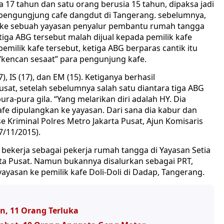
a 17 tahun dan satu orang berusia 15 tahun, dipaksa jadi
g pengungjung cafe dangdut di Tangerang. sebelumnya,
 ke sebuah yayasan penyalur pembantu rumah tangga
etiga ABG tersebut malah dijual kepada pemilik kafe
emilik kafe tersebut, ketiga ABG berparas cantik itu
“kencan sesaat” para pengunjung kafe.
), IS (17), dan EM (15). Ketiganya berhasil
usat, setelah sebelumnya salah satu diantara tiga ABG
pura-pura gila. “Yang melarikan diri adalah HY. Dia
afe dipulangkan ke yayasan. Dari sana dia kabur dan
e Kriminal Polres Metro Jakarta Pusat, Ajun Komisaris
7/11/2015).
 bekerja sebagai pekerja rumah tangga di Yayasan Setia
arta Pusat. Namun bukannya disalurkan sebagai PRT,
k yayasan ke pemilik kafe Doli-Doli di Dadap, Tangerang.
n, 11 Orang Terluka