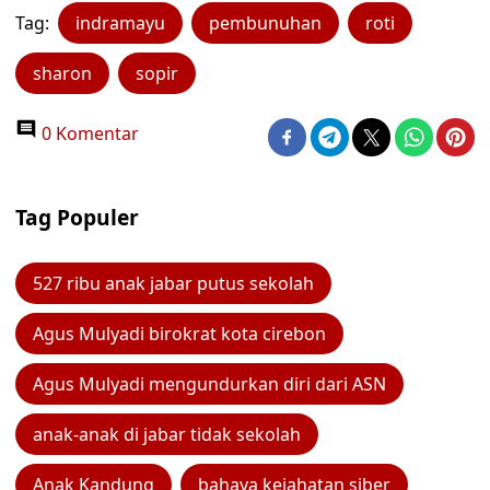
Tag:
indramayu
pembunuhan
roti
sharon
sopir
0 Komentar
Tag Populer
527 ribu anak jabar putus sekolah
Agus Mulyadi birokrat kota cirebon
Agus Mulyadi mengundurkan diri dari ASN
anak-anak di jabar tidak sekolah
Anak Kandung
bahaya kejahatan siber