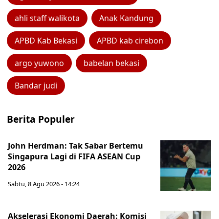
ahli staff walikota
Anak Kandung
APBD Kab Bekasi
APBD kab cirebon
argo yuwono
babelan bekasi
Bandar judi
Berita Populer
John Herdman: Tak Sabar Bertemu
Singapura Lagi di FIFA ASEAN Cup
2026
Sabtu, 8 Agu 2026 - 14:24
Akselerasi Ekonomi Daerah: Komisi