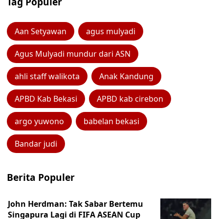
Tag Populer
Aan Setyawan
agus mulyadi
Agus Mulyadi mundur dari ASN
ahli staff walikota
Anak Kandung
APBD Kab Bekasi
APBD kab cirebon
argo yuwono
babelan bekasi
Bandar judi
Berita Populer
John Herdman: Tak Sabar Bertemu
Singapura Lagi di FIFA ASEAN Cup