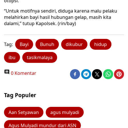
otopsi.
“Untuk motifnya sendiri, diduga karena malu pelaku
melahirkan bayi hasil hubungan gelap, masih kita
dalami,” tutup Kapolsek. (rin/bay)
Tag:
Bayi
Bunuh
dikubur
hidup
ibu
tasikmalaya
0 Komentar
Tag Populer
Aan Setyawan
agus mulyadi
Agus Mulyadi mundur dari ASN