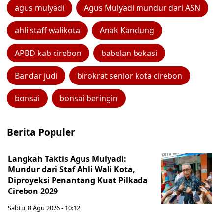
agus mulyadi
Agus Mulyadi mundur dari ASN
ahli staff walikota
Anak Kandung
APBD kab cirebon
babelan bekasi
Bandar judi
birokrat senior kota cirebon
bonsai
bonsai beringin
Berita Populer
Langkah Taktis Agus Mulyadi:
Mundur dari Staf Ahli Wali Kota,
Diproyeksi Penantang Kuat Pilkada
Cirebon 2029
Sabtu, 8 Agu 2026 - 10:12