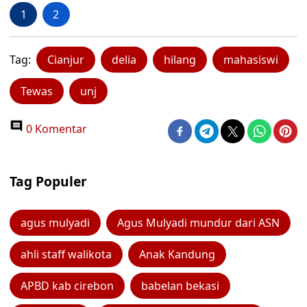
1
2
Tag:
Cianjur
delia
hilang
mahasiswi
Tewas
unj
0 Komentar
Tag Populer
agus mulyadi
Agus Mulyadi mundur dari ASN
ahli staff walikota
Anak Kandung
APBD kab cirebon
babelan bekasi