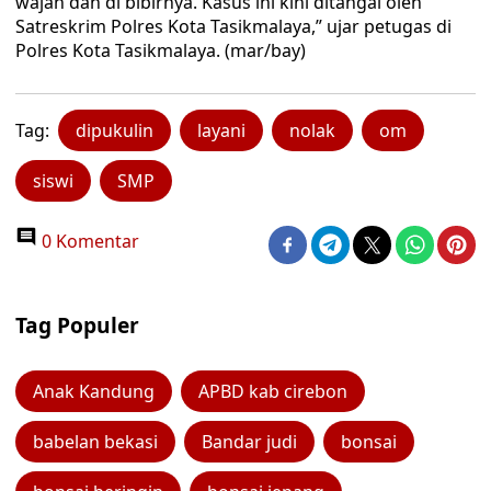
wajah dan di bibirnya. Kasus ini kini ditangai oleh
Satreskrim Polres Kota Tasikmalaya,” ujar petugas di
Polres Kota Tasikmalaya. (mar/bay)
Tag:
dipukulin
layani
nolak
om
siswi
SMP
0 Komentar
Tag Populer
Anak Kandung
APBD kab cirebon
babelan bekasi
Bandar judi
bonsai