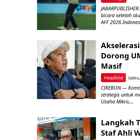
JABARPUBLISHER.C
bicara setelah sk
AFF 2026.Indonesi
Akseleras
Dorong UM
Masif
Headline
Sabtu,
CIREBON — Komis
strategis untuk
Usaha Mikro,...
Langkah T
Staf Ahli 