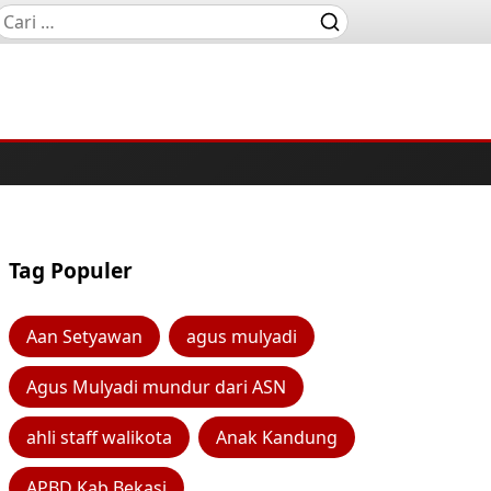
Tag Populer
Aan Setyawan
agus mulyadi
Agus Mulyadi mundur dari ASN
ahli staff walikota
Anak Kandung
APBD Kab Bekasi