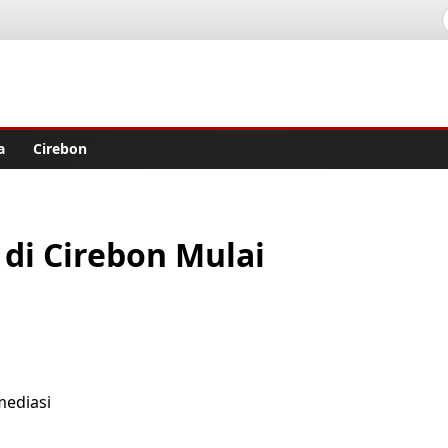
lisher
a
Cirebon
di Cirebon Mulai