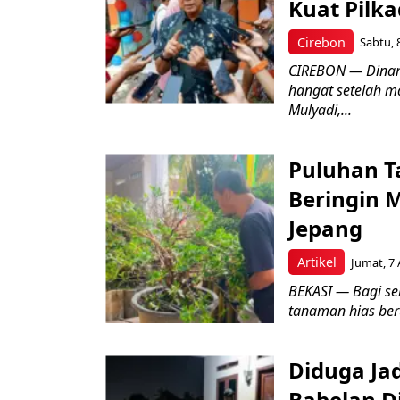
Kuat Pilk
Cirebon
Sabtu, 
CIREBON — Dinami
hangat setelah ma
Mulyadi,...
Puluhan T
Beringin 
Jepang
Artikel
Jumat, 7 
BEKASI — Bagi se
tanaman hias ber
Diduga Ja
Babelan D