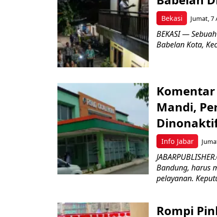
Bekasi
Jumat, 7 
BEKASI — Sebuah
Babelan Kota, Ke
Komentar 
Mandi, Pe
Dinonakti
Info Jabar
Jumat
JABARPUBLISHER.
Bandung, harus m
pelayanan. Keputu
Rompi Pin